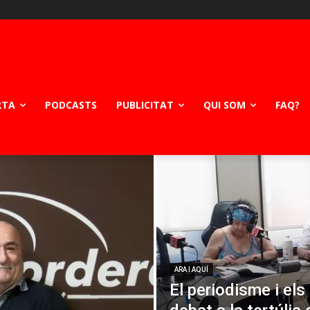
RTA
PODCASTS
PUBLICITAT
QUI SOM
FAQ?
ARA I AQUÍ
El periodisme i els