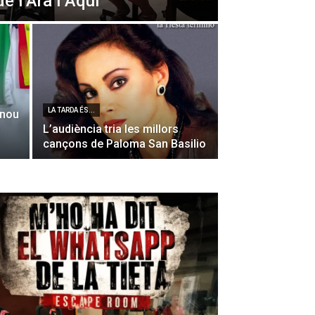
de l’Ara i Aquí
LA TARDA ÉS...
 nou
L’audiència tria les millors
cançons de Paloma San Basilio