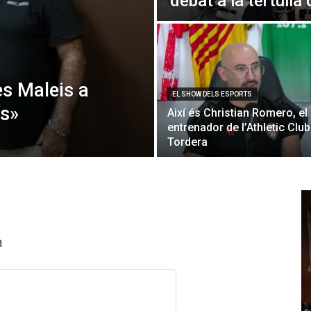
debat a la tertúlia 
les Maleis a
EL SHOW DELS ESPORTS
rs»
Així és Christian Romero, el
entrenador de l’Athletic Club
Tordera