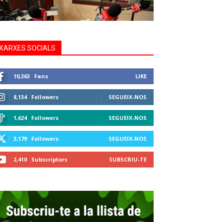
XARXES SOCIALS
10,363
Fans
LIKE
8,134
Followers
SEGUEIX-NOS
1,624
Followers
SEGUEIX-NOS
3,179
Followers
SEGUEIX-NOS
2,410
Subscriptors
SUBSCRIU-TE