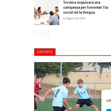
Tordera impulsarà una
campanya per fomentar l’ús
social de la llengua
6 d'agost de 2026
ESPORTS
Uti