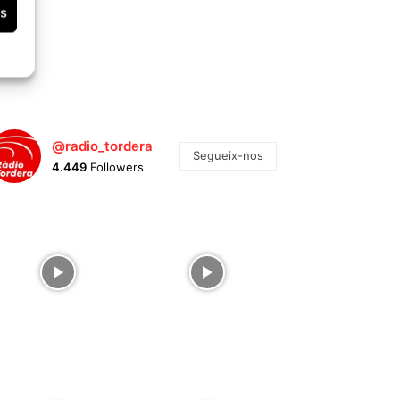
es
@radio_tordera
Segueix-nos
4.449
Followers