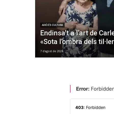
AIXÒ ÉS CULTURA
Endinsa’t a l’art de Car
«Sota l’ombra dels til·le
7 d'agost de 2026