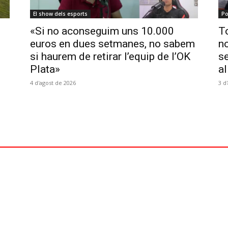
El show dels esports
Po
«Si no aconseguim uns 10.000
To
euros en dues setmanes, no sabem
no
si haurem de retirar l’equip de l’OK
se
Plata»
al
4 d'agost de 2026
3 d