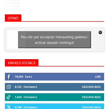
OPINIÓ
Feu clic per acceptar màrqueting galetes i
activar aquest contingut
XARXES SOCIALS
10,356
Fans
LIKE
8,132
Followers
SEGUEIX-NOS
1,624
Followers
SEGUEIX-NOS
3,169
Followers
SEGUEIX-NOS