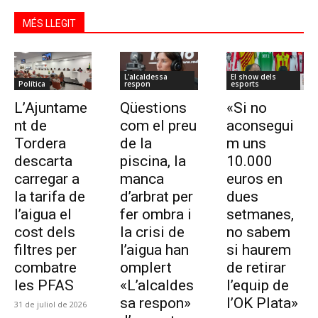
MÉS LLEGIT
L'alcaldessa
El show dels
Política
respon
esports
L’Ajuntame
Qüestions
«Si no
nt de
com el preu
aconsegui
Tordera
de la
m uns
descarta
piscina, la
10.000
carregar a
manca
euros en
la tarifa de
d’arbrat per
dues
l’aigua el
fer ombra i
setmanes,
cost dels
la crisi de
no sabem
filtres per
l’aigua han
si haurem
combatre
omplert
de retirar
les PFAS
«L’alcaldes
l’equip de
sa respon»
l’OK Plata»
31 de juliol de 2026