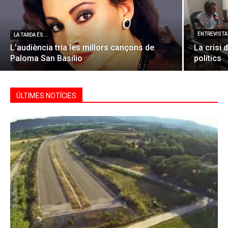
ENTREVISTA 
LA TARDA ÉS...
L’audiència tria les millors cançons de
La crisi 
Paloma San Basilio
polítics
ÚLTIMES NOTÍCIES