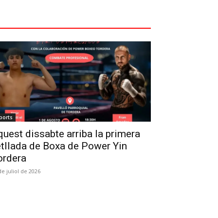
ports
uest dissabte arriba la primera
tllada de Boxa de Power Yin
ordera
de juliol de 2026