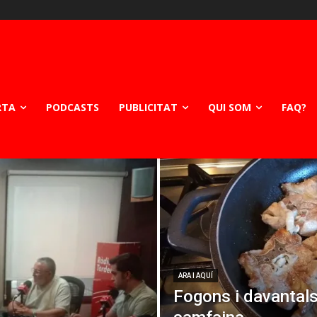
RTA
PODCASTS
PUBLICITAT
QUI SOM
FAQ?
ARA I AQUÍ
Fogons i davantals