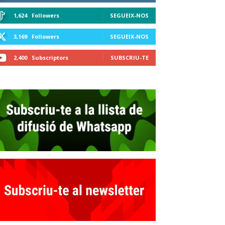
1,624
Followers
SEGUEIX-NOS
3,169
Followers
SEGUEIX-NOS
2,400
Subscriptors
SUBSCRIU-TE