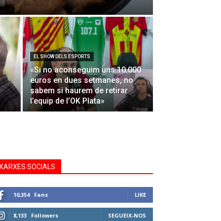
EL SHOW DELS ESPORTS
«Si no aconseguim uns 10.000
euros en dues setmanes, no
sabem si haurem de retirar
l’equip de l’OK Plata»
XARXES SOCIALS
10,354
Fans
LIKE
8,133
Followers
SEGUEIX-NOS