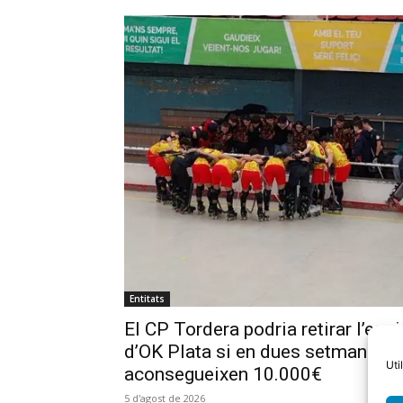
Entitats
El CP Tordera podria retirar l’equi
d’OK Plata si en dues setmanes 
Uti
aconsegueixen 10.000€
5 d'agost de 2026