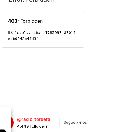
@radio_tordera
Segueix-nos
4.449
Followers