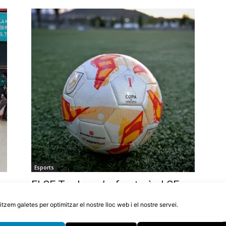
Esports
p
El CF Tordera s’enfrontarà al CE
no
Bonmatí a la primera ronda de la
litzem galetes per optimitzar el nostre lloc web i el nostre servei.
Copa Catalunya
4 d'agost de 2026