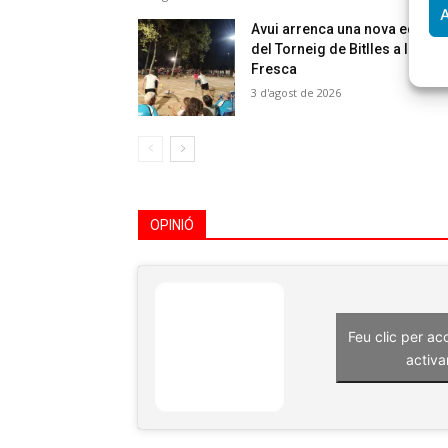
A
Avui arrenca una nova edició
del Torneig de Bitlles a la
Fresca
3 d'agost de 2026
OPINIÓ
Feu clic per ac
activa