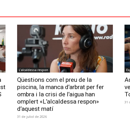
L'alcaldessa respon
Es
a
Qüestions com el preu de la
Aq
ost
piscina, la manca d’arbrat per fer
ve
S
ombra i la crisi de l’aigua han
T
omplert «L’alcaldessa respon»
31 
d’aquest matí
31 de juliol de 2026