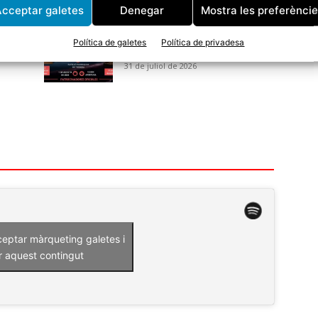
cceptar galetes
Denegar
Mostra les preferènci
Aquest dissabte arriba la
primera vetllada de Boxa de
Política de galetes
Política de privadesa
Power Yin Tordera
31 de juliol de 2026
ceptar màrqueting galetes i
r aquest contingut