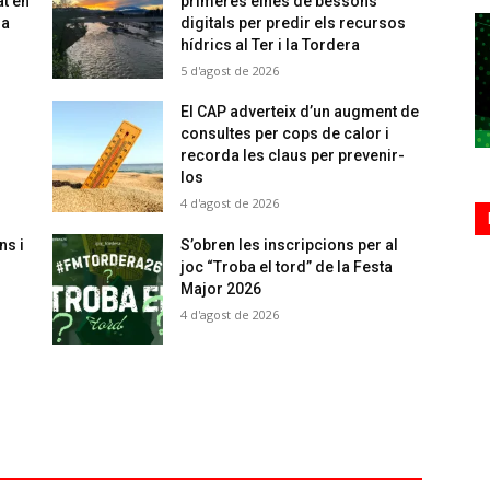
at en
primeres eines de bessons
sa
digitals per predir els recursos
hídrics al Ter i la Tordera
5 d'agost de 2026
El CAP adverteix d’un augment de
consultes per cops de calor i
recorda les claus per prevenir-
los
4 d'agost de 2026
ns i
S’obren les inscripcions per al
joc “Troba el tord” de la Festa
Major 2026
4 d'agost de 2026