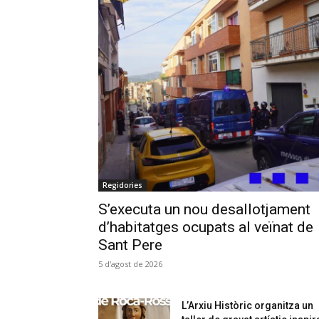
Regidories
S’executa un nou desallotjament
d’habitatges ocupats al veïnat de
Sant Pere
5 d'agost de 2026
L’Arxiu Històric organitza un