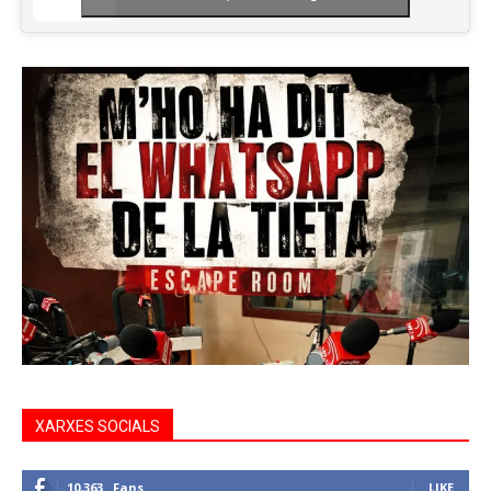
XARXES SOCIALS
10,363
Fans
LIKE