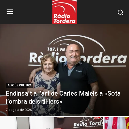
AIXÒ ÉS CULTURA
Endinsa’t a l’art de Carles Maleis a «Sota
l’ombra dels til·lers»
7 d'agost de 2026