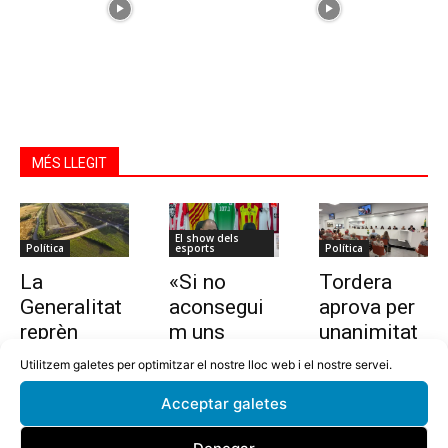
MÉS LLEGIT
El show dels
Política
esports
Política
La
«Si no
Tordera
Generalitat
aconsegui
aprova per
reprèn
m uns
unanimitat
l’estudi per
10.000
la nova
Utilitzem galetes per optimitzar el nostre lloc web i el nostre servei.
allargar la
euros en
ordenança i
Acceptar galetes
C-32 de
dues
l’establime
Tordera
setmanes,
nt del