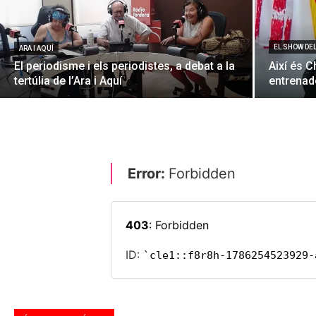
EL SHOW DE
ARA I AQUÍ
El periodisme i els periodistes, a debat a la
Així és C
tertúlia de l’Ara i Aquí
entrenado