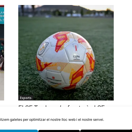
Esports
p
El CF Tordera s’enfrontarà al CE
no
Bonmatí a la primera ronda de la
litzem galetes per optimitzar el nostre lloc web i el nostre servei.
Copa Catalunya
4 d'agost de 2026