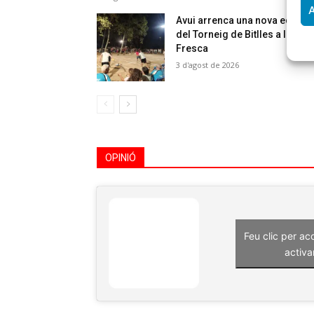
A
Avui arrenca una nova edició
del Torneig de Bitlles a la
Fresca
3 d'agost de 2026
OPINIÓ
Feu clic per ac
activa