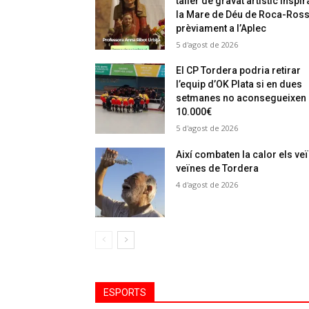
taller de gravat artístic inspir
la Mare de Déu de Roca-Ros
prèviament a l’Aplec
5 d'agost de 2026
El CP Tordera podria retirar
l’equip d’OK Plata si en dues
setmanes no aconsegueixen
10.000€
5 d'agost de 2026
Així combaten la calor els veï
veïnes de Tordera
4 d'agost de 2026
ESPORTS