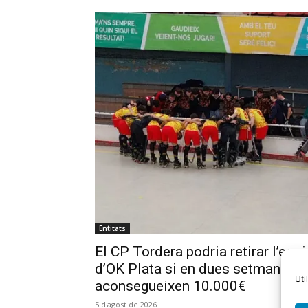
Entitats
El CP Tordera podria retirar l’equi
d’OK Plata si en dues setmanes 
Uti
aconsegueixen 10.000€
5 d'agost de 2026