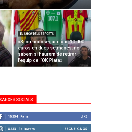
EL SHOW DELS ESPORTS
«Si no aconseguim uns 10.000
euros en dues setmanes, no
sabem si haurem de retirar
l’equip de l’OK Plata»
XARXES SOCIALS
10,354
Fans
LIKE
8,133
Followers
SEGUEIX-NOS