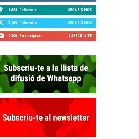
1,624
Followers
SEGUEIX-NOS
3,169
Followers
SEGUEIX-NOS
2,400
Subscriptors
SUBSCRIU-TE