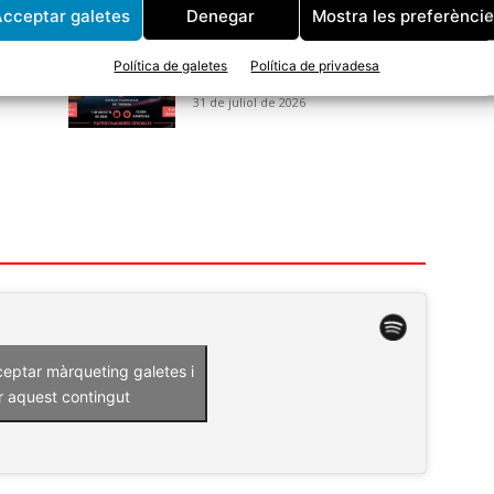
cceptar galetes
Denegar
Mostra les preferènci
Aquest dissabte arriba la
primera vetllada de Boxa de
Política de galetes
Política de privadesa
Power Yin Tordera
31 de juliol de 2026
ceptar màrqueting galetes i
r aquest contingut