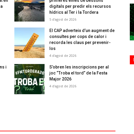
at en
primeres eines de bessons
sa
digitals per predir els recursos
hídrics al Ter i la Tordera
5 d'agost de 2026
El CAP adverteix d’un augment de
consultes per cops de calor i
recorda les claus per prevenir-
los
4 d'agost de 2026
ns i
S’obren les inscripcions per al
joc “Troba el tord” de la Festa
Major 2026
4 d'agost de 2026