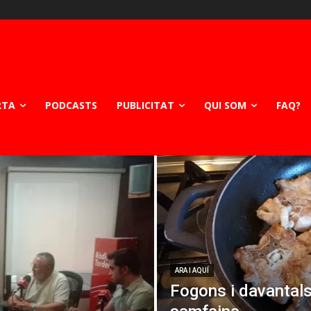
RTA
PODCASTS
PUBLICITAT
QUI SOM
FAQ?
ARA I AQUÍ
Fogons i davantals