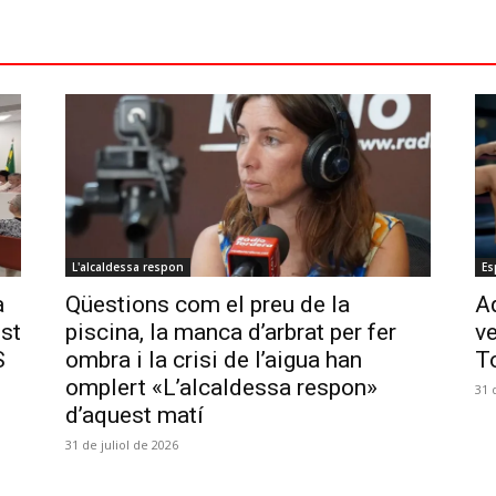
L'alcaldessa respon
Es
a
Qüestions com el preu de la
Aq
ost
piscina, la manca d’arbrat per fer
ve
S
ombra i la crisi de l’aigua han
T
omplert «L’alcaldessa respon»
31 
d’aquest matí
31 de juliol de 2026