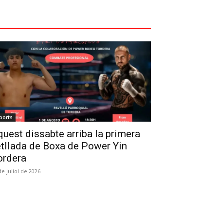
ports
uest dissabte arriba la primera
tllada de Boxa de Power Yin
ordera
de juliol de 2026