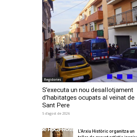
Regidories
S’executa un nou desallotjament
d’habitatges ocupats al veïnat de
Sant Pere
5 d'agost de 2026
L’Arxiu Històric organitza un