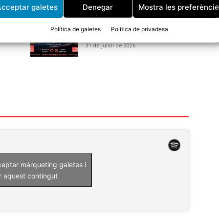
cceptar galetes
Denegar
Mostra les preferènci
Aquest dissabte arriba la
primera vetllada de Boxa de
Política de galetes
Política de privadesa
Power Yin Tordera
31 de juliol de 2026
ceptar màrqueting galetes i
r aquest contingut