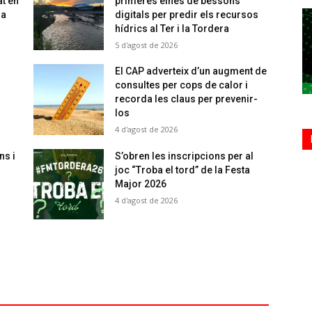
at en
primeres eines de bessons
sa
digitals per predir els recursos
hídrics al Ter i la Tordera
5 d'agost de 2026
El CAP adverteix d’un augment de
consultes per cops de calor i
recorda les claus per prevenir-
los
4 d'agost de 2026
ns i
S’obren les inscripcions per al
joc “Troba el tord” de la Festa
Major 2026
4 d'agost de 2026