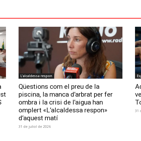
L'alcaldessa respon
Es
a
Qüestions com el preu de la
Aq
ost
piscina, la manca d’arbrat per fer
ve
S
ombra i la crisi de l’aigua han
T
omplert «L’alcaldessa respon»
31 
d’aquest matí
31 de juliol de 2026