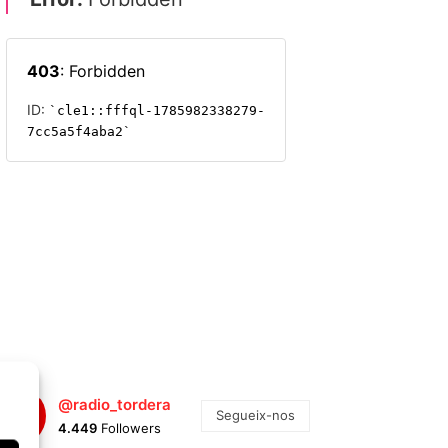
@radio_tordera
Segueix-nos
4.449
Followers