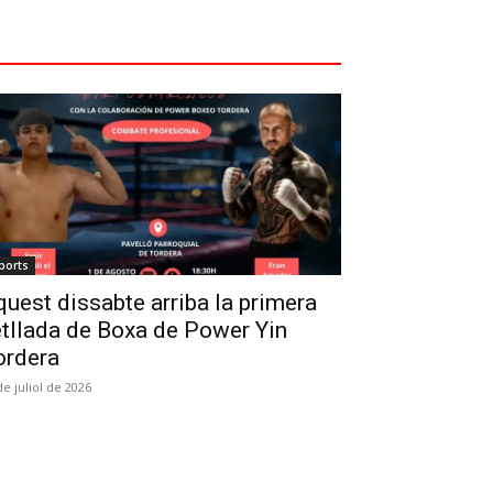
ports
uest dissabte arriba la primera
tllada de Boxa de Power Yin
ordera
de juliol de 2026