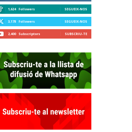
1,624
Followers
SEGUEIX-NOS
3,178
Followers
SEGUEIX-NOS
2,400
Subscriptors
SUBSCRIU-TE