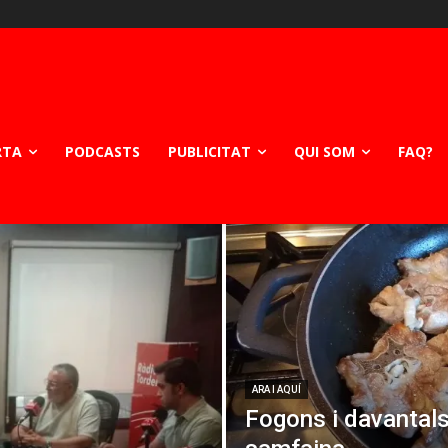
RTA
PODCASTS
PUBLICITAT
QUI SOM
FAQ?
ARA I AQUÍ
Fogons i davantals