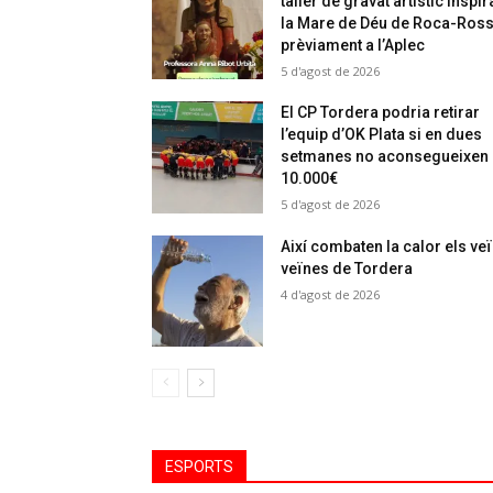
taller de gravat artístic inspir
la Mare de Déu de Roca-Ros
prèviament a l’Aplec
5 d'agost de 2026
El CP Tordera podria retirar
l’equip d’OK Plata si en dues
setmanes no aconsegueixen
10.000€
5 d'agost de 2026
Així combaten la calor els veï
veïnes de Tordera
4 d'agost de 2026
ESPORTS