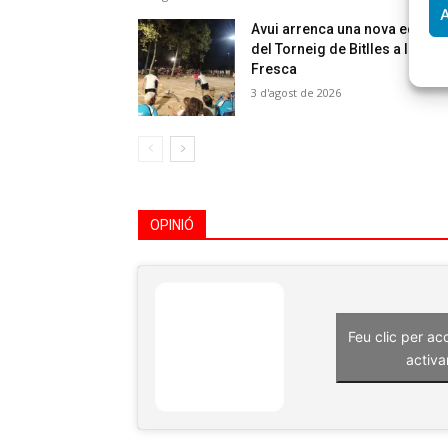
A
Avui arrenca una nova edició
del Torneig de Bitlles a la
Fresca
3 d'agost de 2026
OPINIÓ
Feu clic per ac
activa