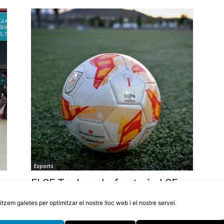
Esports
p
El CF Tordera s’enfrontarà al CE
no
Bonmatí a la primera ronda de la
litzem galetes per optimitzar el nostre lloc web i el nostre servei.
Copa Catalunya
4 d'agost de 2026