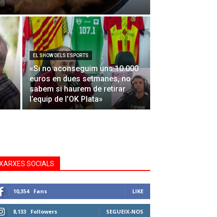
EL SHOW DELS ESPORTS
«Si no aconseguim uns 10.000
euros en dues setmanes, no
sabem si haurem de retirar
l’equip de l’OK Plata»
XARXES SOCIALS
10,354
Fans
LIKE
8,133
Followers
SEGUEIX-NOS