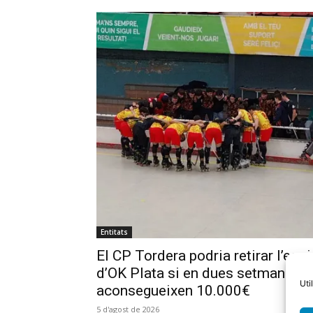
Entitats
El CP Tordera podria retirar l’equi
d’OK Plata si en dues setmanes 
Uti
aconsegueixen 10.000€
5 d'agost de 2026