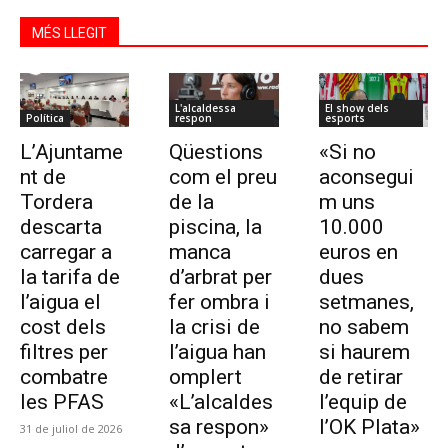
MÉS LLEGIT
L'alcaldessa
El show dels
Política
respon
esports
L’Ajuntame
Qüestions
«Si no
nt de
com el preu
aconsegui
Tordera
de la
m uns
descarta
piscina, la
10.000
carregar a
manca
euros en
la tarifa de
d’arbrat per
dues
l’aigua el
fer ombra i
setmanes,
cost dels
la crisi de
no sabem
filtres per
l’aigua han
si haurem
combatre
omplert
de retirar
les PFAS
«L’alcaldes
l’equip de
sa respon»
l’OK Plata»
31 de juliol de 2026