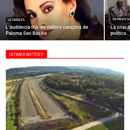
ENTREVISTA 
LA TARDA ÉS...
L’audiència tria les millors cançons de
La crisi 
Paloma San Basilio
polítics
ÚLTIMES NOTÍCIES