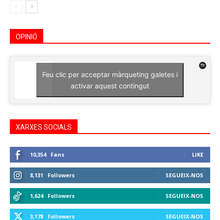
OPINIÓ
Feu clic per acceptar màrqueting galetes i
activar aquest contingut
XARXES SOCIALS
10,354
Fans
LIKE
8,131
Followers
SEGUEIX-NOS
1,624
Followers
SEGUEIX-NOS
3,178
Followers
SEGUEIX-NOS