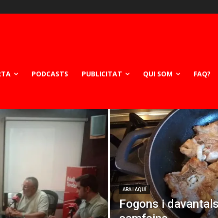
RTA
PODCASTS
PUBLICITAT
QUI SOM
FAQ?
ARA I AQUÍ
Fogons i davantals