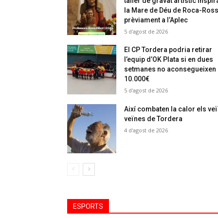
taller de gravat artístic inspir
la Mare de Déu de Roca-Ros
prèviament a l’Aplec
5 d'agost de 2026
El CP Tordera podria retirar
l’equip d’OK Plata si en dues
setmanes no aconsegueixen
10.000€
5 d'agost de 2026
Així combaten la calor els veï
veïnes de Tordera
4 d'agost de 2026
ESPORTS