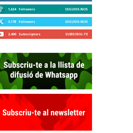
1,624
Followers
SEGUEIX-NOS
3,178
Followers
SEGUEIX-NOS
2,400
Subscriptors
SUBSCRIU-TE