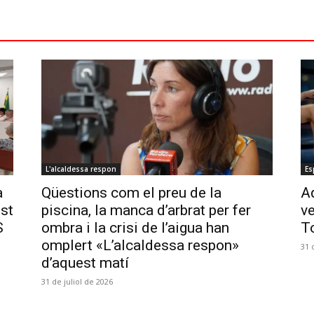
L'alcaldessa respon
Es
a
Qüestions com el preu de la
Aq
ost
piscina, la manca d’arbrat per fer
ve
S
ombra i la crisi de l’aigua han
T
omplert «L’alcaldessa respon»
31 
d’aquest matí
31 de juliol de 2026