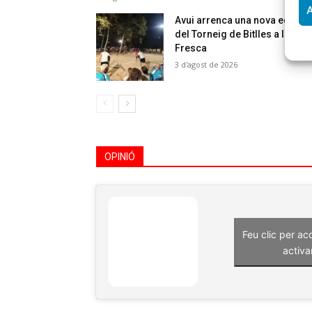
A
Avui arrenca una nova edició
del Torneig de Bitlles a la
Fresca
3 d'agost de 2026
OPINIÓ
Feu clic per ac
activa