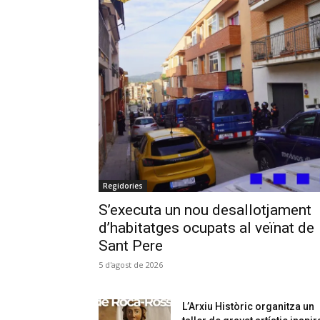
Regidories
S’executa un nou desallotjament
d’habitatges ocupats al veïnat de
Sant Pere
5 d'agost de 2026
L’Arxiu Històric organitza un