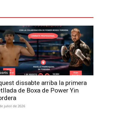
ports
uest dissabte arriba la primera
tllada de Boxa de Power Yin
ordera
de juliol de 2026