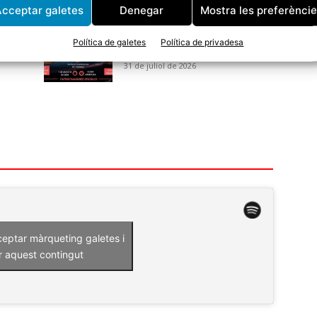
cceptar galetes
Denegar
Mostra les preferènci
Aquest dissabte arriba la
primera vetllada de Boxa de
Política de galetes
Política de privadesa
Power Yin Tordera
31 de juliol de 2026
ceptar màrqueting galetes i
r aquest contingut