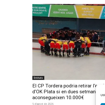
Entitats
El CP Tordera podria retirar l’equi
d’OK Plata si en dues setmanes 
Uti
aconsegueixen 10.000€
5 d'agost de 2026