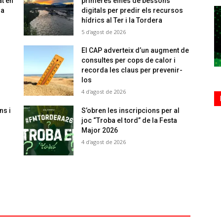
at en
primeres eines de bessons
sa
digitals per predir els recursos
hídrics al Ter i la Tordera
5 d'agost de 2026
El CAP adverteix d’un augment de
consultes per cops de calor i
recorda les claus per prevenir-
los
4 d'agost de 2026
ns i
S’obren les inscripcions per al
joc “Troba el tord” de la Festa
Major 2026
4 d'agost de 2026