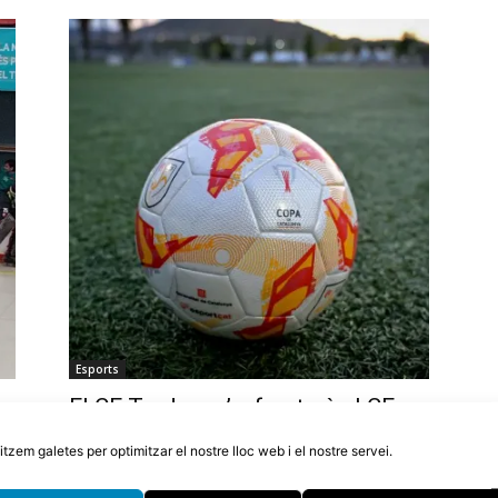
Esports
p
El CF Tordera s’enfrontarà al CE
no
Bonmatí a la primera ronda de la
litzem galetes per optimitzar el nostre lloc web i el nostre servei.
Copa Catalunya
4 d'agost de 2026