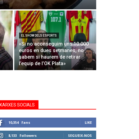
EL SHOW DELS ESPORTS
«Si no aconseguim uns 10.000
euros en dues setmanes, no
sabem si haurem de retirar
l’equip de l’OK Plata»
XARXES SOCIALS
10,354
Fans
LIKE
8,133
Followers
SEGUEIX-NOS