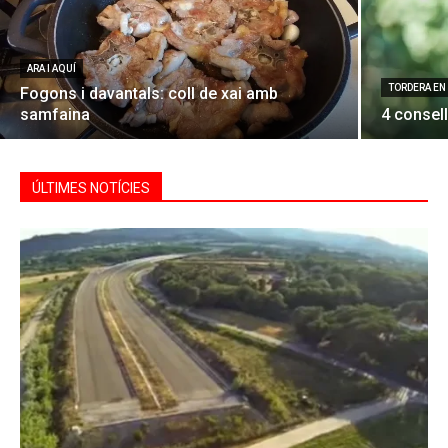
ARA I AQUÍ
TORDERA EN
Fogons i davantals: coll de xai amb
samfaina
4 consell
ÚLTIMES NOTÍCIES