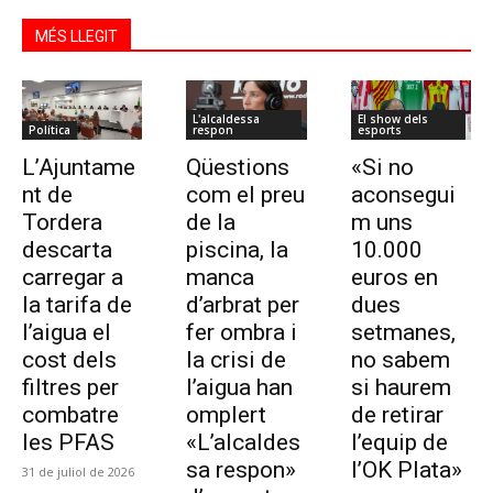
MÉS LLEGIT
L'alcaldessa
El show dels
Política
respon
esports
L’Ajuntame
Qüestions
«Si no
nt de
com el preu
aconsegui
Tordera
de la
m uns
descarta
piscina, la
10.000
carregar a
manca
euros en
la tarifa de
d’arbrat per
dues
l’aigua el
fer ombra i
setmanes,
cost dels
la crisi de
no sabem
filtres per
l’aigua han
si haurem
combatre
omplert
de retirar
les PFAS
«L’alcaldes
l’equip de
sa respon»
l’OK Plata»
31 de juliol de 2026