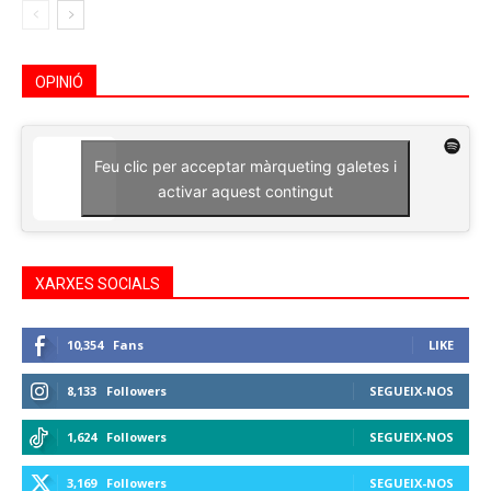
OPINIÓ
Feu clic per acceptar màrqueting galetes i
activar aquest contingut
XARXES SOCIALS
10,354
Fans
LIKE
8,133
Followers
SEGUEIX-NOS
1,624
Followers
SEGUEIX-NOS
3,169
Followers
SEGUEIX-NOS