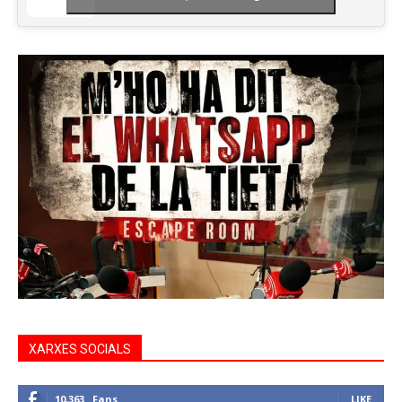
XARXES SOCIALS
10,363
Fans
LIKE