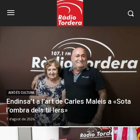
AIXÒ ÉS CULTURA
Endinsa’t a l’art de Carles Maleis a «Sota
l’ombra dels til·lers»
7 d'agost de 2026