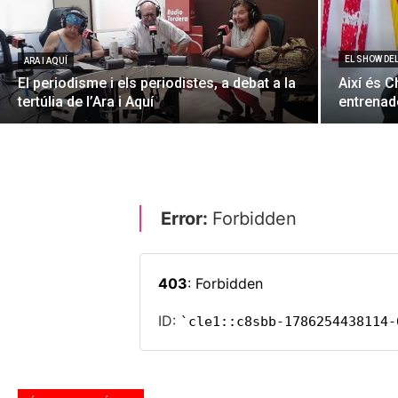
EL SHOW DE
ARA I AQUÍ
El periodisme i els periodistes, a debat a la
Així és C
tertúlia de l’Ara i Aquí
entrenado