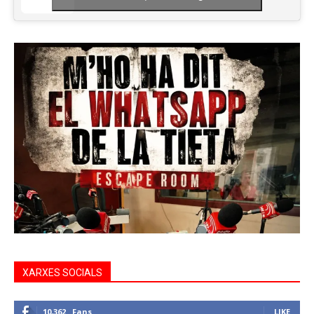
XARXES SOCIALS
10,362
Fans
LIKE