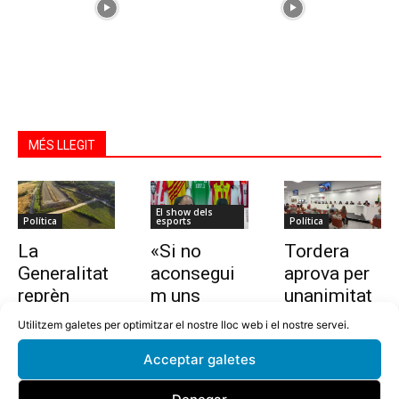
MÉS LLEGIT
El show dels
Política
esports
Política
La
«Si no
Tordera
Generalitat
aconsegui
aprova per
reprèn
m uns
unanimitat
l’estudi per
10.000
la nova
Utilitzem galetes per optimitzar el nostre lloc web i el nostre servei.
allargar la
euros en
ordenança i
Acceptar galetes
C-32 de
dues
l’establime
Tordera
setmanes,
nt del