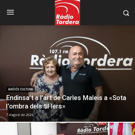
AIXÒ ÉS CULTURA
Endinsa’t a l’art de Carles Maleis a «Sota
l’ombra dels til·lers»
7 d'agost de 2026