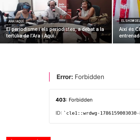
EL SHOW DE
ARA I AQUÍ
El periodisme i els periodistes, a debat a la
Així és C
tertúlia de l’Ara i Aquí
entrenado