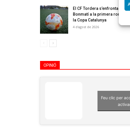
A
El CF Tordera s’enfrontarà al 
Bonmatí a la primera ronda d
la Copa Catalunya
4 d'agost de 2026
OPINIÓ
Feu clic per ac
activa