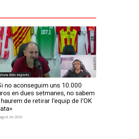
 show dels esports
Si no aconseguim uns 10.000
uros en dues setmanes, no sabem
 haurem de retirar l’equip de l’OK
lata»
'agost de 2026