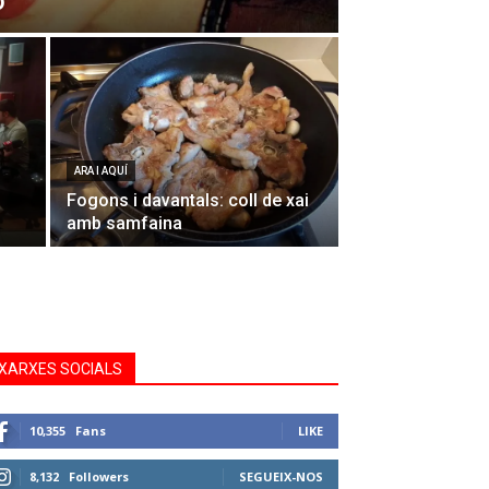
o
ARA I AQUÍ
Fogons i davantals: coll de xai
amb samfaina
XARXES SOCIALS
10,355
Fans
LIKE
8,132
Followers
SEGUEIX-NOS