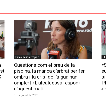
L'alcaldessa respon
El
a
Qüestions com el preu de la
«
ost
piscina, la manca d’arbrat per fer
e
S
ombra i la crisi de l’aigua han
si
omplert «L’alcaldessa respon»
P
d’aquest matí
4 d
31 de juliol de 2026