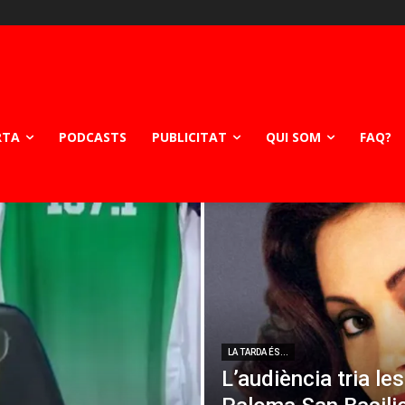
RTA
PODCASTS
PUBLICITAT
QUI SOM
FAQ?
LA TARDA ÉS...
L’audiència tria le