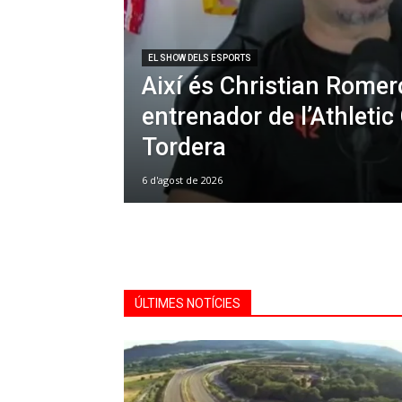
EL SHOW DELS ESPORTS
Així és Christian Romer
entrenador de l’Athletic
Tordera
6 d'agost de 2026
ÚLTIMES NOTÍCIES