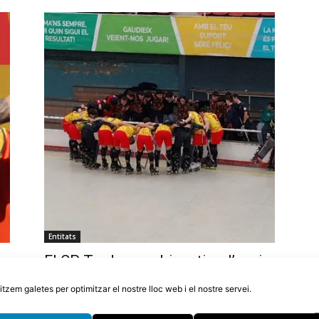
Entitats
El CP Tordera podria retirar l’equip
or
d’OK Plata si en dues setmanes no
litzem galetes per optimitzar el nostre lloc web i el nostre servei.
aconsegueixen 10.000€
5 d'agost de 2026