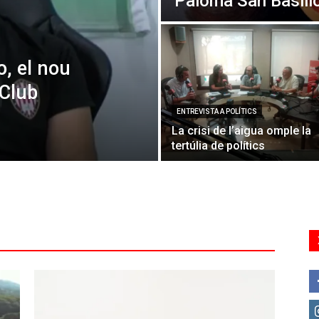
Paloma San Basili
o, el nou
 Club
ENTREVISTA A POLÍTICS
La crisi de l’aigua omple la
tertúlia de polítics