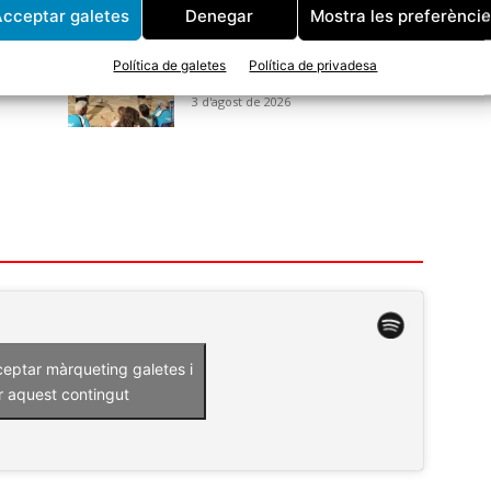
cceptar galetes
Denegar
Mostra les preferènci
CE
Avui arrenca una nova edició
e
del Torneig de Bitlles a la
Política de galetes
Política de privadesa
Fresca
3 d'agost de 2026
ceptar màrqueting galetes i
r aquest contingut