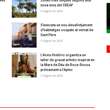
oves
zones més seques segons una
nova eina del CREAF
6 d'agost de 2026
S’executa un nou desallotjament
d’habitatges ocupats al veïnat de
Sant Pere
5 d'agost de 2026
L’Arxiu Històric organitza un
taller de gravat artístic inspirat en
la Mare de Déu de Roca-Rossa
prèviament a l’Aplec
5 d'agost de 2026