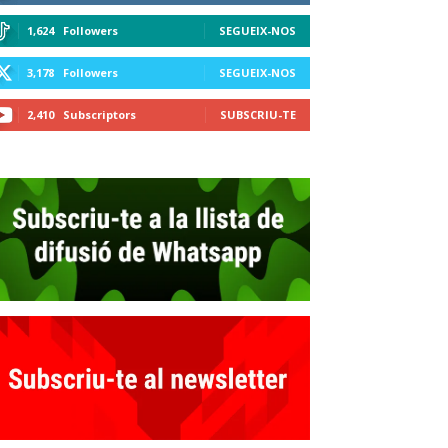
1,624
Followers
SEGUEIX-NOS
3,178
Followers
SEGUEIX-NOS
2,410
Subscriptors
SUBSCRIU-TE