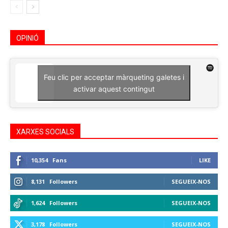
OPINIÓ
Feu clic per acceptar màrqueting galetes i
activar aquest contingut
XARXES SOCIALS
10,354
Fans
LIKE
8,131
Followers
SEGUEIX-NOS
1,624
Followers
SEGUEIX-NOS
3,178
Followers
SEGUEIX-NOS