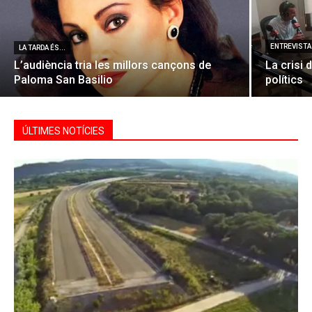
ENTREVISTA 
LA TARDA ÉS...
L’audiència tria les millors cançons de
La crisi 
Paloma San Basilio
polítics
ÚLTIMES NOTÍCIES