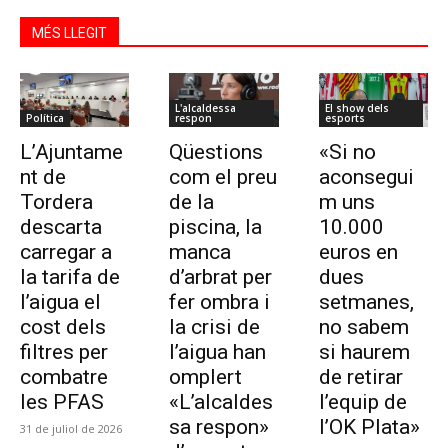
MÉS LLEGIT
L'alcaldessa
El show dels
Política
respon
esports
L’Ajuntame
Qüestions
«Si no
nt de
com el preu
aconsegui
Tordera
de la
m uns
descarta
piscina, la
10.000
carregar a
manca
euros en
la tarifa de
d’arbrat per
dues
l’aigua el
fer ombra i
setmanes,
cost dels
la crisi de
no sabem
filtres per
l’aigua han
si haurem
combatre
omplert
de retirar
les PFAS
«L’alcaldes
l’equip de
sa respon»
l’OK Plata»
31 de juliol de 2026