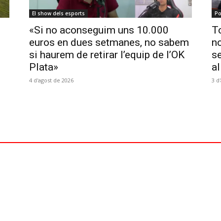
El show dels esports
Po
«Si no aconseguim uns 10.000
To
euros en dues setmanes, no sabem
no
si haurem de retirar l’equip de l’OK
se
Plata»
al
4 d'agost de 2026
3 d