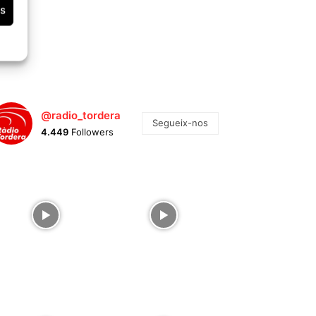
es
@radio_tordera
Segueix-nos
4.449
Followers