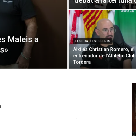
debat a la tertúlia 
les Maleis a
EL SHOW DELS ESPORTS
rs»
Així és Christian Romero, el
entrenador de l’Athletic Club
Tordera