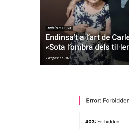
AIXÒ ÉS CULTURA
Endinsa’t a l’art de Car
«Sota l’ombra dels til·le
7 d'agost de 2026