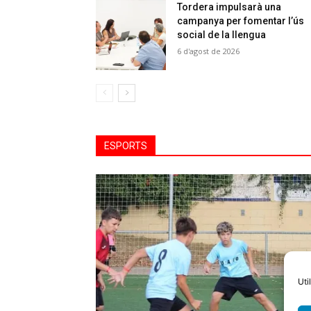
Tordera impulsarà una
campanya per fomentar l’ús
social de la llengua
6 d'agost de 2026
ESPORTS
Uti