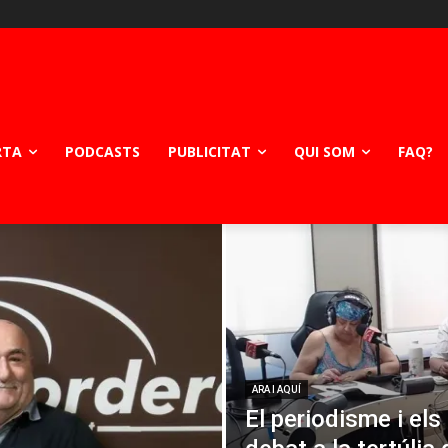
RTA
PODCASTS
PUBLICITAT
QUI SOM
FAQ?
ARA I AQUÍ
El periodisme i els