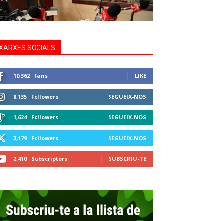
XARXES SOCIALS
10,362
Fans
LIKE
8,135
Followers
SEGUEIX-NOS
1,624
Followers
SEGUEIX-NOS
3,179
Followers
SEGUEIX-NOS
2,410
Subscriptors
SUBSCRIU-TE