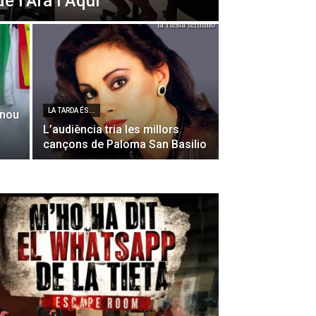
de l’Ara i Aquí
LA TARDA ÉS...
 nou
L’audiència tria les millors
cançons de Paloma San Basilio