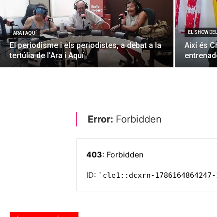
EL SHOW DE
ARA I AQUÍ
El periodisme i els periodistes, a debat a la
Així és C
tertúlia de l’Ara i Aquí
entrenado