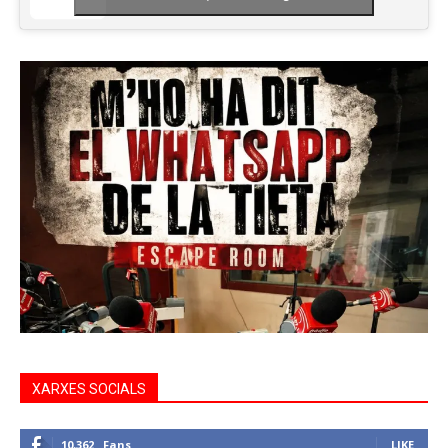
XARXES SOCIALS
10,362
Fans
LIKE