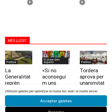
MÉS LLEGIT
El show dels
Política
esports
Política
La
«Si no
Tordera
Generalitat
aconsegui
aprova per
reprèn
m uns
unanimitat
l’estudi per
10.000
la nova
Utilitzem galetes per optimitzar el nostre lloc web i el nostre servei.
allargar la
euros en
ordenança i
Acceptar galetes
C-32 de
dues
l’establime
Tordera
setmanes,
nt del