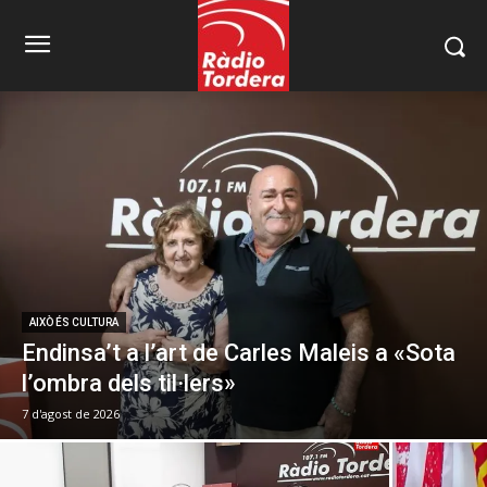
AIXÒ ÉS CULTURA
Endinsa’t a l’art de Carles Maleis a «Sota
l’ombra dels til·lers»
7 d'agost de 2026