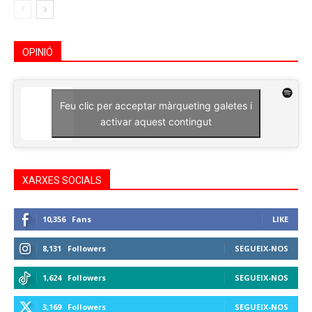
OPINIÓ
Feu clic per acceptar màrqueting galetes i
activar aquest contingut
XARXES SOCIALS
10,356
Fans
LIKE
8,131
Followers
SEGUEIX-NOS
1,624
Followers
SEGUEIX-NOS
3,169
Followers
SEGUEIX-NOS