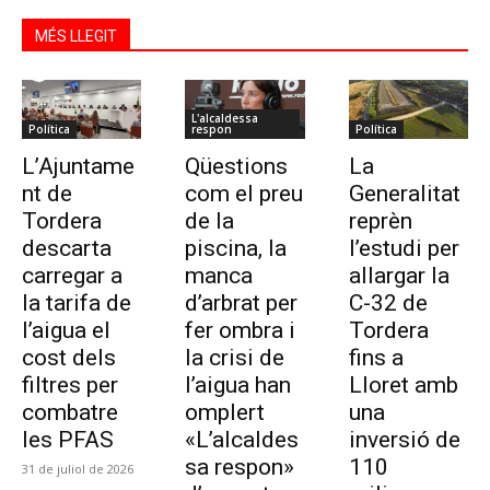
MÉS LLEGIT
L'alcaldessa
Política
respon
Política
L’Ajuntame
Qüestions
La
nt de
com el preu
Generalitat
Tordera
de la
reprèn
descarta
piscina, la
l’estudi per
carregar a
manca
allargar la
la tarifa de
d’arbrat per
C-32 de
l’aigua el
fer ombra i
Tordera
cost dels
la crisi de
fins a
filtres per
l’aigua han
Lloret amb
combatre
omplert
una
les PFAS
«L’alcaldes
inversió de
sa respon»
110
31 de juliol de 2026