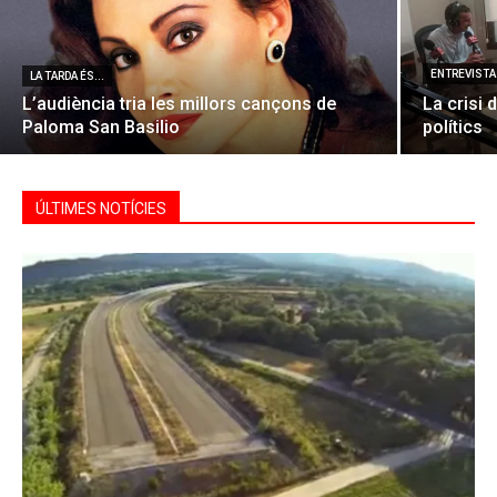
ENTREVISTA 
LA TARDA ÉS...
L’audiència tria les millors cançons de
La crisi 
Paloma San Basilio
polítics
ÚLTIMES NOTÍCIES