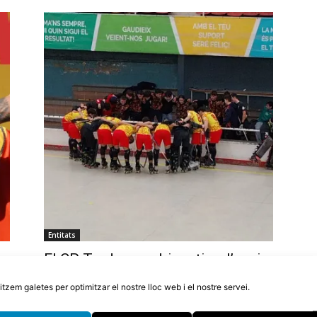
Entitats
El CP Tordera podria retirar l’equip
or
d’OK Plata si en dues setmanes no
litzem galetes per optimitzar el nostre lloc web i el nostre servei.
aconsegueixen 10.000€
5 d'agost de 2026