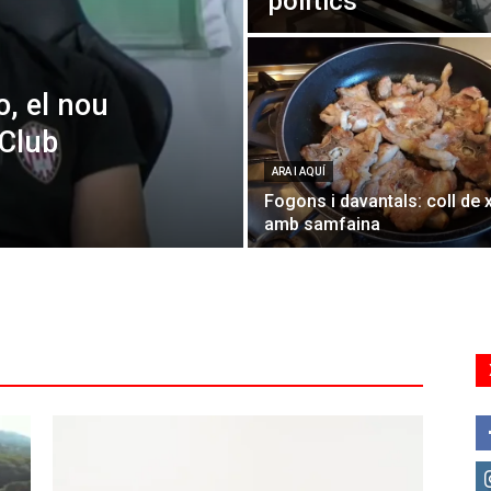
polítics
o, el nou
 Club
ARA I AQUÍ
Fogons i davantals: coll de 
amb samfaina