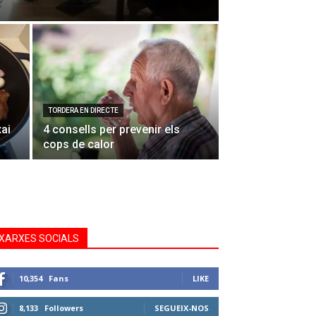
TORDERA EN DIRECTE
xai
4 consells per prevenir els
cops de calor
XARXES SOCIALS
10,354
Fans
LIKE
8,133
Followers
SEGUEIX-NOS