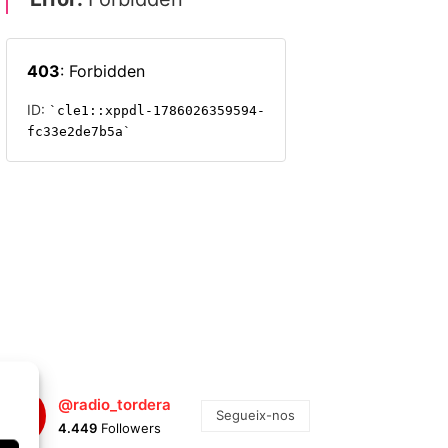
@radio_tordera
Segueix-nos
4.449
Followers