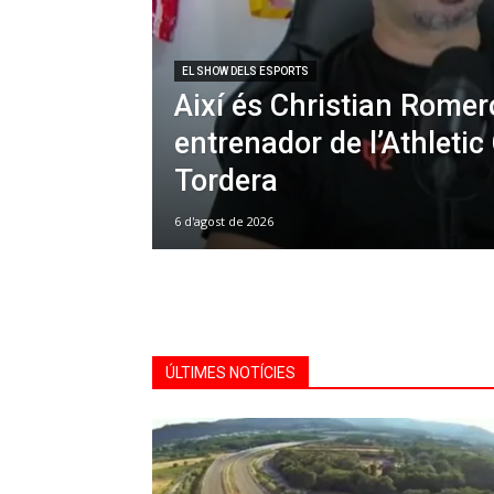
EL SHOW DELS ESPORTS
Així és Christian Romer
entrenador de l’Athletic
Tordera
6 d'agost de 2026
ÚLTIMES NOTÍCIES