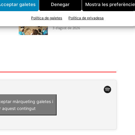
cceptar galetes
Denegar
Mostra les preferènci
CE
Avui arrenca una nova edició
e
del Torneig de Bitlles a la
Política de galetes
Política de privadesa
Fresca
3 d'agost de 2026
ceptar màrqueting galetes i
r aquest contingut