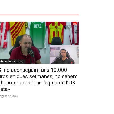
 show dels esports
Si no aconseguim uns 10.000
uros en dues setmanes, no sabem
 haurem de retirar l’equip de l’OK
lata»
'agost de 2026