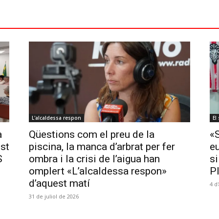
L'alcaldessa respon
El
a
Qüestions com el preu de la
«
ost
piscina, la manca d’arbrat per fer
e
S
ombra i la crisi de l’aigua han
si
omplert «L’alcaldessa respon»
P
d’aquest matí
4 d
31 de juliol de 2026