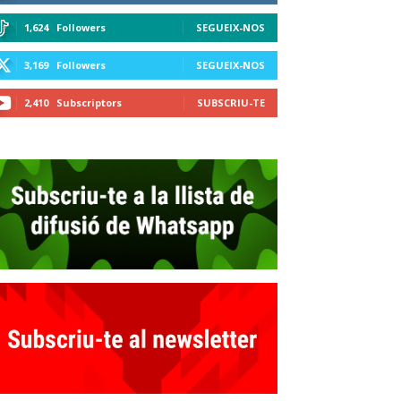
1,624
Followers
SEGUEIX-NOS
3,169
Followers
SEGUEIX-NOS
2,410
Subscriptors
SUBSCRIU-TE