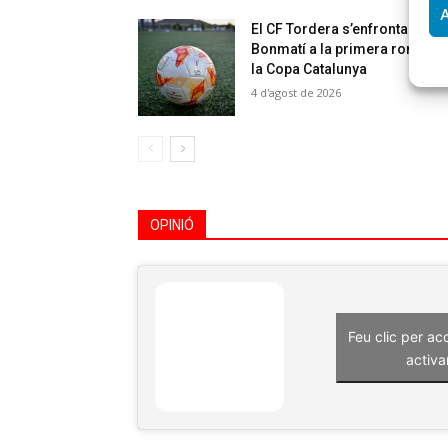
A
El CF Tordera s’enfrontarà al 
Bonmatí a la primera ronda d
la Copa Catalunya
4 d'agost de 2026
OPINIÓ
Feu clic per ac
activa