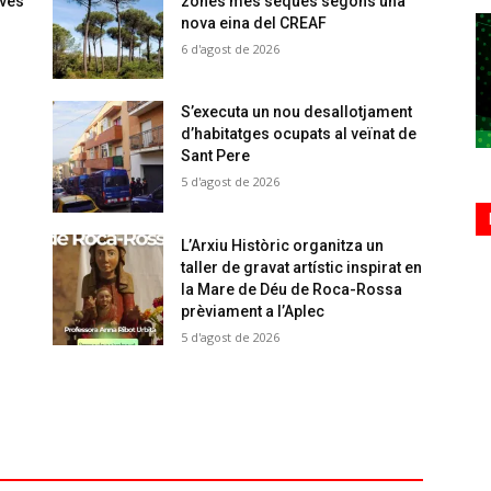
oves
zones més seques segons una
nova eina del CREAF
6 d'agost de 2026
S’executa un nou desallotjament
d’habitatges ocupats al veïnat de
Sant Pere
5 d'agost de 2026
L’Arxiu Històric organitza un
taller de gravat artístic inspirat en
la Mare de Déu de Roca-Rossa
prèviament a l’Aplec
5 d'agost de 2026