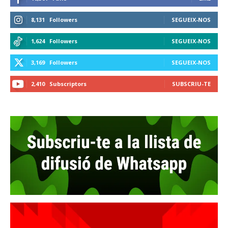
8,131
Followers
SEGUEIX-NOS
1,624
Followers
SEGUEIX-NOS
3,169
Followers
SEGUEIX-NOS
2,410
Subscriptors
SUBSCRIU-TE