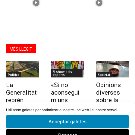
MÉS LLEGIT
El show dels
Política
esports
Societat
La
«Si no
Opinions
Generalitat
aconsegui
diverses
reprèn
m uns
sobre la
l’estudi per
10.000
nova llei
Utilitzem galetes per optimitzar el nostre lloc web i el nostre servei.
allargar la
euros en
que vol
Acceptar galetes
C-32 de
dues
prohibir
Tordera
setmanes,
fumar a les