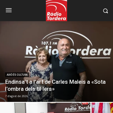
AIXÒ ÉS CULTURA
Endinsa’t a l’art de Carles Maleis a «Sota
l’ombra dels til·lers»
7 d'agost de 2026