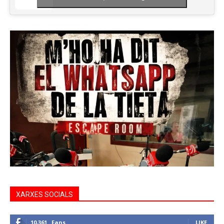
XARXES SOCIALS
10,361
Fans
LIKE