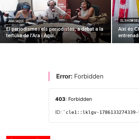
EL SHOW DE
ARA I AQUÍ
El periodisme i els periodistes, a debat a la
Així és C
tertúlia de l’Ara i Aquí
entrenado