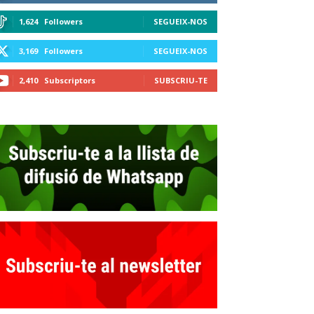
1,624
Followers
SEGUEIX-NOS
3,169
Followers
SEGUEIX-NOS
2,410
Subscriptors
SUBSCRIU-TE