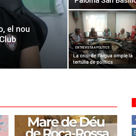
Paloma San Basili
o, el nou
 Club
ENTREVISTA A POLÍTICS
La crisi de l’aigua omple la
tertúlia de polítics