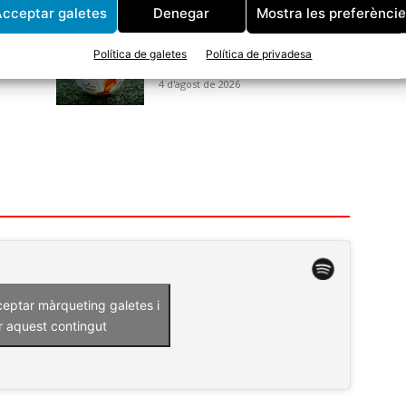
cceptar galetes
Denegar
Mostra les preferènci
El CF Tordera s’enfrontarà al CE
Bonmatí a la primera ronda de
Política de galetes
Política de privadesa
la Copa Catalunya
4 d'agost de 2026
ceptar màrqueting galetes i
r aquest contingut