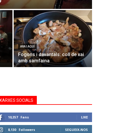
o
ARA I AQUÍ
Fogons i davantals: coll de xai
amb samfaina
XARXES SOCIALS
10,357
Fans
LIKE
8,130
Followers
SEGUEIX-NOS