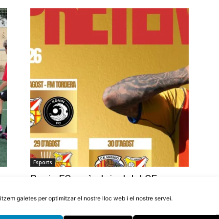
Esports
Ronin FC serà el rival del CF
Tordera en el partit de Festa Major
litzem galetes per optimitzar el nostre lloc web i el nostre servei.
6 d'agost de 2026