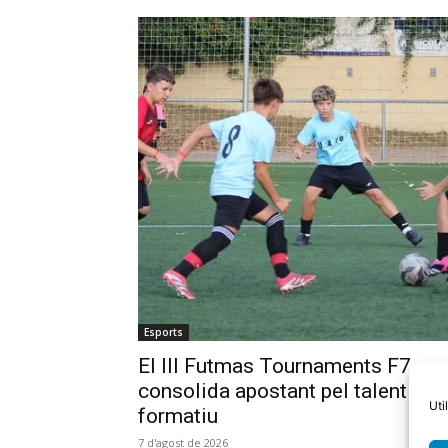
Esports
El III Futmas Tournaments F7 es
consolida apostant pel talent
Uti
formatiu
7 d'agost de 2026