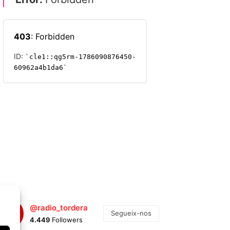
@radio_tordera
Segueix-nos
4.449
Followers