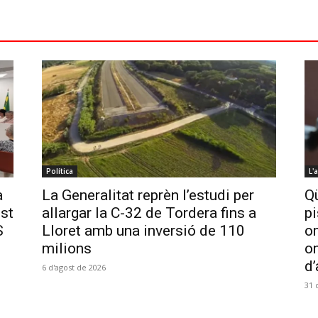
Política
L'
a
La Generalitat reprèn l’estudi per
Qü
ost
allargar la C-32 de Tordera fins a
pi
S
Lloret amb una inversió de 110
om
milions
o
d’
6 d'agost de 2026
31 