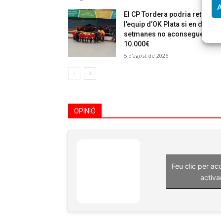
A
El CP Tordera podria retirar
l’equip d’OK Plata si en dues
setmanes no aconsegueixen
10.000€
5 d'agost de 2026
OPINIÓ
Feu clic per ac
activa