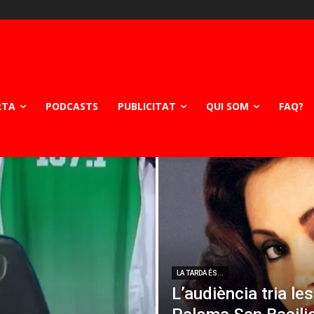
RTA
PODCASTS
PUBLICITAT
QUI SOM
FAQ?
LA TARDA ÉS...
L’audiència tria le