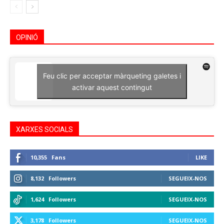
OPINIÓ
Feu clic per acceptar màrqueting galetes i
activar aquest contingut
XARXES SOCIALS
10,355
Fans
LIKE
8,132
Followers
SEGUEIX-NOS
1,624
Followers
SEGUEIX-NOS
3,178
Followers
SEGUEIX-NOS