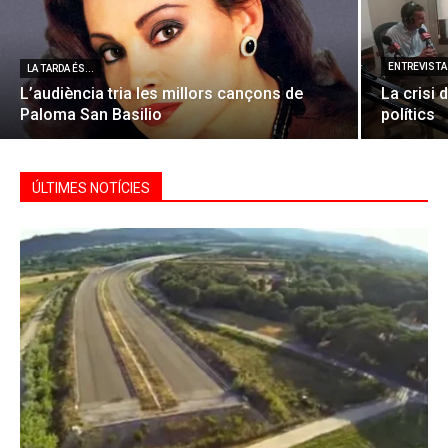
ENTREVISTA 
LA TARDA ÉS...
L’audiència tria les millors cançons de
La crisi 
Paloma San Basilio
polítics
ÚLTIMES NOTÍCIES