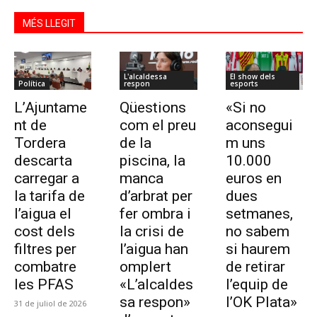
MÉS LLEGIT
L'alcaldessa
El show dels
Política
respon
esports
L’Ajuntame
Qüestions
«Si no
nt de
com el preu
aconsegui
Tordera
de la
m uns
descarta
piscina, la
10.000
carregar a
manca
euros en
la tarifa de
d’arbrat per
dues
l’aigua el
fer ombra i
setmanes,
cost dels
la crisi de
no sabem
filtres per
l’aigua han
si haurem
combatre
omplert
de retirar
les PFAS
«L’alcaldes
l’equip de
sa respon»
l’OK Plata»
31 de juliol de 2026