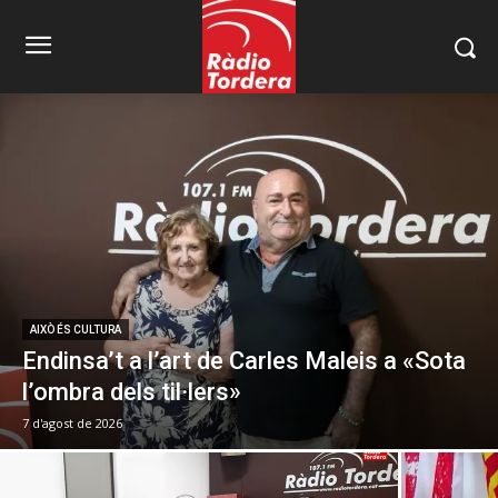
AIXÒ ÉS CULTURA
Endinsa’t a l’art de Carles Maleis a «Sota
l’ombra dels til·lers»
7 d'agost de 2026