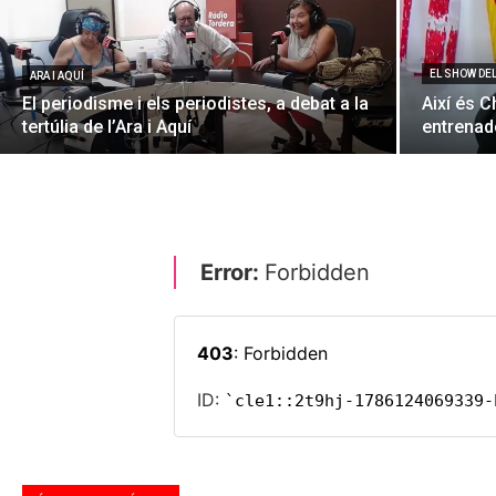
EL SHOW DE
ARA I AQUÍ
El periodisme i els periodistes, a debat a la
Així és C
tertúlia de l’Ara i Aquí
entrenado