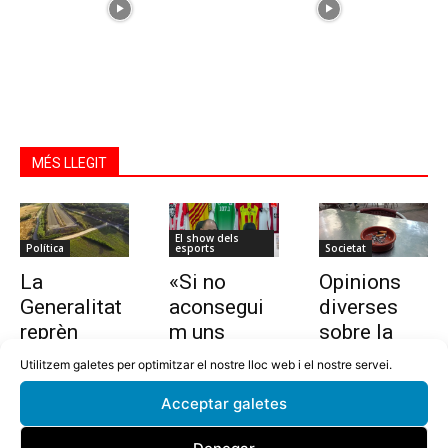
MÉS LLEGIT
El show dels
Política
esports
Societat
La
«Si no
Opinions
Generalitat
aconsegui
diverses
reprèn
m uns
sobre la
l’estudi per
10.000
nova llei
Utilitzem galetes per optimitzar el nostre lloc web i el nostre servei.
allargar la
euros en
que vol
Acceptar galetes
C-32 de
dues
prohibir
Tordera
setmanes,
fumar a les