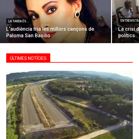
ENTREVISTA 
LA TARDA ÉS...
L’audiència tria les millors cançons de
La crisi 
Paloma San Basilio
polítics
ÚLTIMES NOTÍCIES