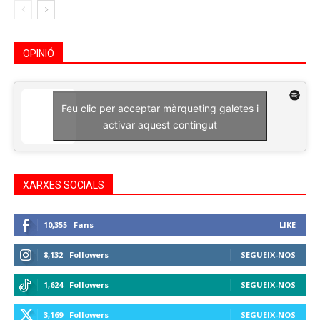
OPINIÓ
Feu clic per acceptar màrqueting galetes i
activar aquest contingut
XARXES SOCIALS
10,355
Fans
LIKE
8,132
Followers
SEGUEIX-NOS
1,624
Followers
SEGUEIX-NOS
3,169
Followers
SEGUEIX-NOS