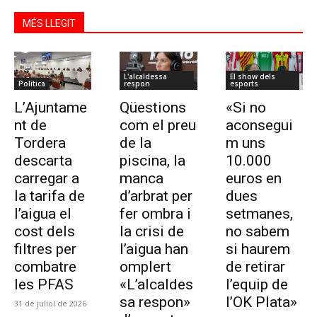
MÉS LLEGIT
L'alcaldessa
El show dels
Política
respon
esports
L’Ajuntame
Qüestions
«Si no
nt de
com el preu
aconsegui
Tordera
de la
m uns
descarta
piscina, la
10.000
carregar a
manca
euros en
la tarifa de
d’arbrat per
dues
l’aigua el
fer ombra i
setmanes,
cost dels
la crisi de
no sabem
filtres per
l’aigua han
si haurem
combatre
omplert
de retirar
les PFAS
«L’alcaldes
l’equip de
sa respon»
l’OK Plata»
31 de juliol de 2026