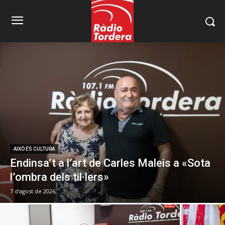
AIXÒ ÉS CULTURA
Endinsa’t a l’art de Carles Maleis a «Sota
l’ombra dels til·lers»
7 d'agost de 2026