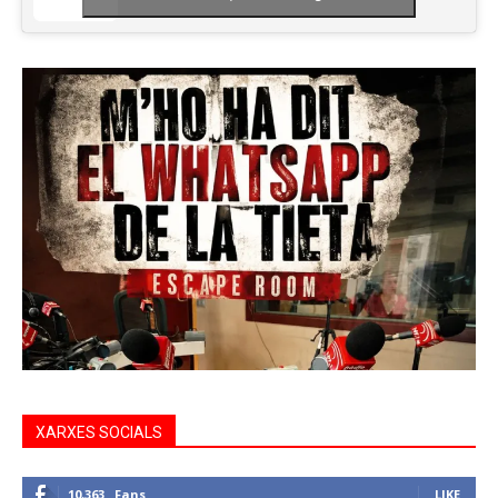
XARXES SOCIALS
10,363
Fans
LIKE