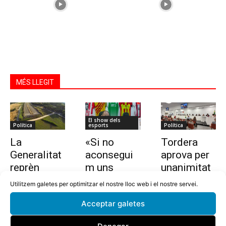
MÉS LLEGIT
El show dels
Política
esports
Política
La
«Si no
Tordera
Generalitat
aconsegui
aprova per
reprèn
m uns
unanimitat
l’estudi per
10.000
la nova
Utilitzem galetes per optimitzar el nostre lloc web i el nostre servei.
allargar la
euros en
ordenança i
Acceptar galetes
C-32 de
dues
l’establime
Tordera
setmanes,
nt del