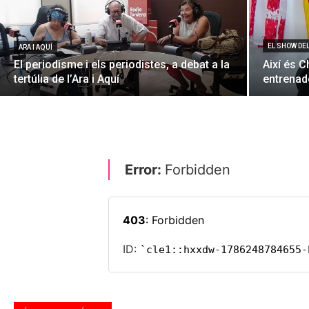
EL SHOW DE
ARA I AQUÍ
El periodisme i els periodistes, a debat a la
Així és C
tertúlia de l’Ara i Aquí
entrenado