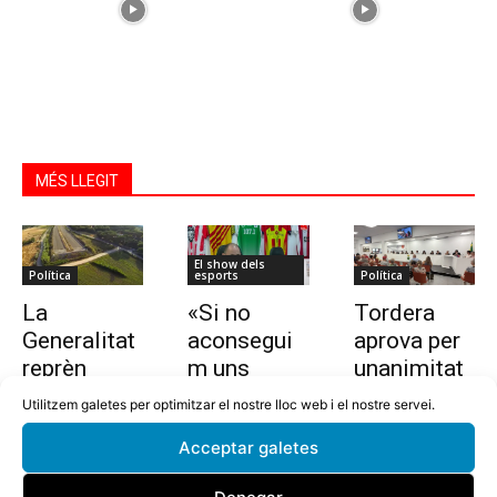
MÉS LLEGIT
El show dels
Política
esports
Política
La
«Si no
Tordera
Generalitat
aconsegui
aprova per
reprèn
m uns
unanimitat
l’estudi per
10.000
la nova
Utilitzem galetes per optimitzar el nostre lloc web i el nostre servei.
allargar la
euros en
ordenança i
Acceptar galetes
C-32 de
dues
l’establime
Tordera
setmanes,
nt del