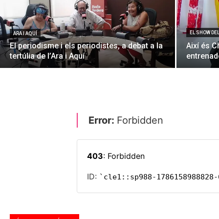
EL SHOW DE
ARA I AQUÍ
El periodisme i els periodistes, a debat a la
Així és C
tertúlia de l’Ara i Aquí
entrenado