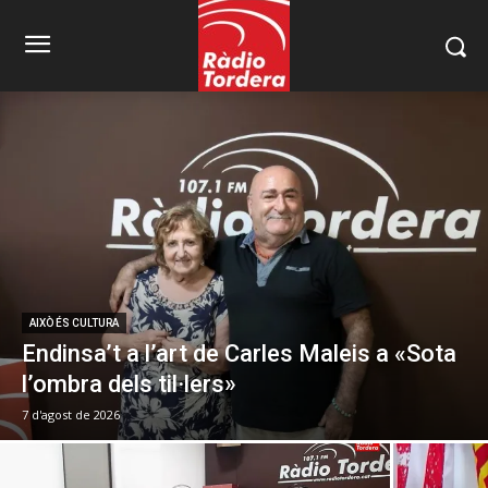
AIXÒ ÉS CULTURA
Endinsa’t a l’art de Carles Maleis a «Sota
l’ombra dels til·lers»
7 d'agost de 2026