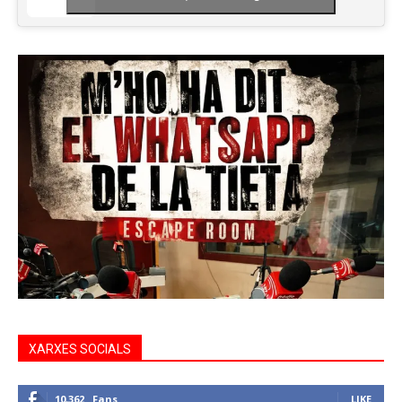
XARXES SOCIALS
10,362
Fans
LIKE