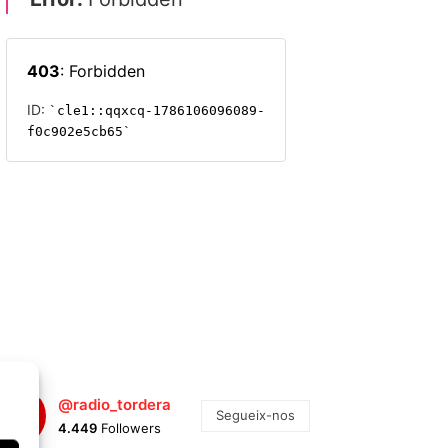
@radio_tordera
Segueix-nos
4.449
Followers