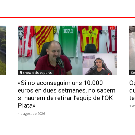
El show dels esports
So
«Si no aconseguim uns 10.000
Op
euros en dues setmanes, no sabem
qu
si haurem de retirar l’equip de l’OK
te
Plata»
3 d
4 d'agost de 2026