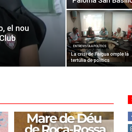
Paloma San Basili
o, el nou
 Club
ENTREVISTA A POLÍTICS
La crisi de l’aigua omple la
tertúlia de polítics