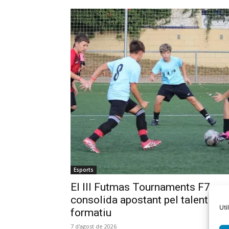
Esports
El III Futmas Tournaments F7 es
consolida apostant pel talent
Uti
formatiu
7 d'agost de 2026