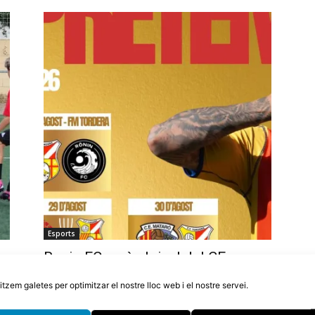
Esports
Ronin FC serà el rival del CF
Tordera en el partit de Festa Major
litzem galetes per optimitzar el nostre lloc web i el nostre servei.
6 d'agost de 2026