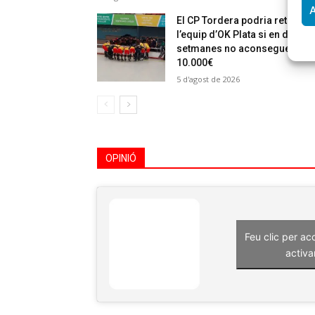
A
El CP Tordera podria retirar
l’equip d’OK Plata si en dues
setmanes no aconsegueixen
10.000€
5 d'agost de 2026
OPINIÓ
Feu clic per ac
activa