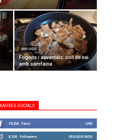
o
ARA I AQUÍ
Fogons i davantals: coll de xai
amb samfaina
XARXES SOCIALS
10,358
Fans
LIKE
8,130
Followers
SEGUEIX-NOS