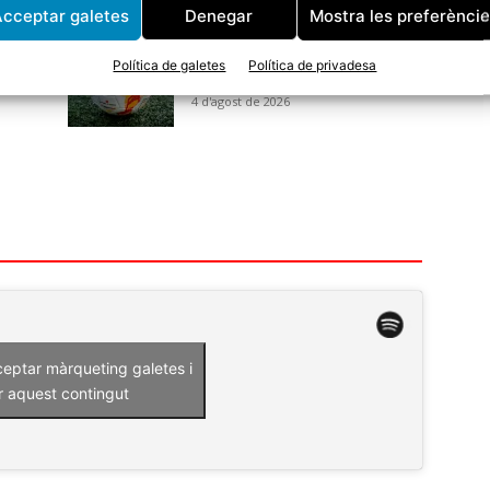
cceptar galetes
Denegar
Mostra les preferènci
El CF Tordera s’enfrontarà al CE
Bonmatí a la primera ronda de
Política de galetes
Política de privadesa
la Copa Catalunya
4 d'agost de 2026
ceptar màrqueting galetes i
r aquest contingut