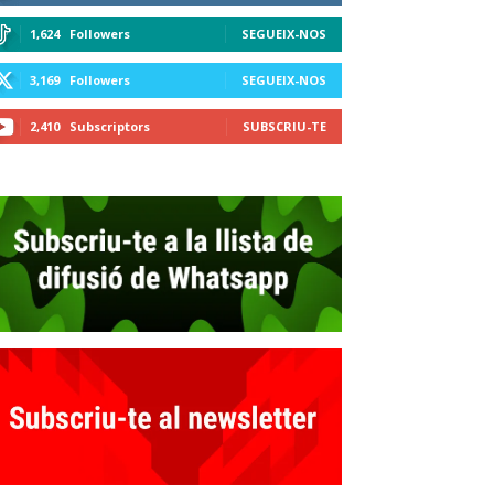
1,624
Followers
SEGUEIX-NOS
3,169
Followers
SEGUEIX-NOS
2,410
Subscriptors
SUBSCRIU-TE