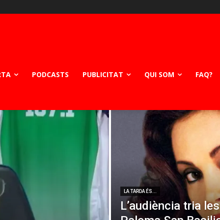
RTA
PODCASTS
PUBLICITAT
QUI SOM
FAQ?
LA TARDA ÉS...
L’audiència tria le