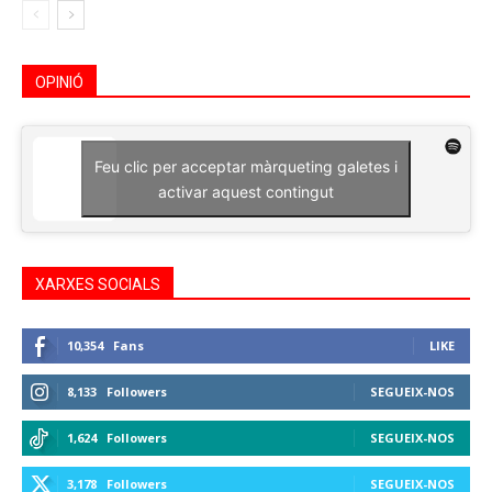
OPINIÓ
Feu clic per acceptar màrqueting galetes i
activar aquest contingut
XARXES SOCIALS
10,354
Fans
LIKE
8,133
Followers
SEGUEIX-NOS
1,624
Followers
SEGUEIX-NOS
3,178
Followers
SEGUEIX-NOS