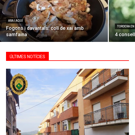
ARA I AQUÍ
TORDERA EN
Fogons i davantals: coll de xai amb
samfaina
4 consell
ÚLTIMES NOTÍCIES