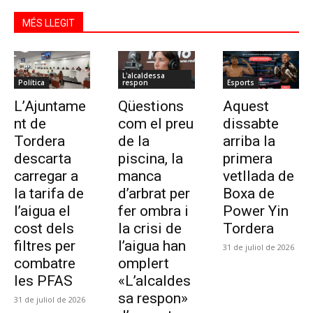
MÉS LLEGIT
L'alcaldessa
Política
respon
Esports
L’Ajuntame
Qüestions
Aquest
nt de
com el preu
dissabte
Tordera
de la
arriba la
descarta
piscina, la
primera
carregar a
manca
vetllada de
la tarifa de
d’arbrat per
Boxa de
l’aigua el
fer ombra i
Power Yin
cost dels
la crisi de
Tordera
filtres per
l’aigua han
31 de juliol de 2026
combatre
omplert
les PFAS
«L’alcaldes
sa respon»
31 de juliol de 2026