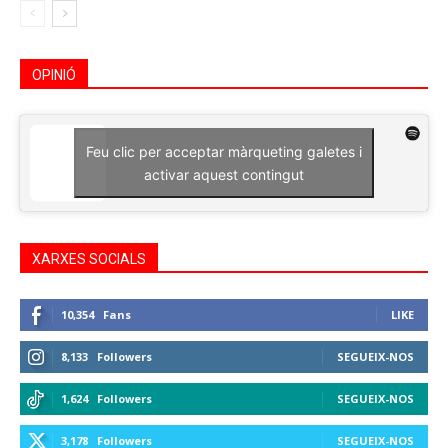
OPINIÓ
Feu clic per acceptar màrqueting galetes i
activar aquest contingut
XARXES SOCIALS
10,354
Fans
LIKE
8,133
Followers
SEGUEIX-NOS
1,624
Followers
SEGUEIX-NOS
3,178
Followers
SEGUEIX-NOS