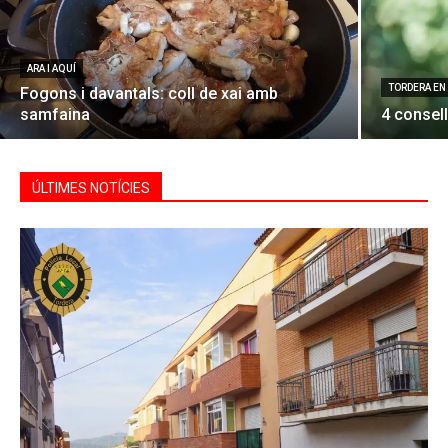
ARA I AQUÍ
TORDERA EN
Fogons i davantals: coll de xai amb
samfaina
4 consell
ÚLTIMES NOTÍCIES