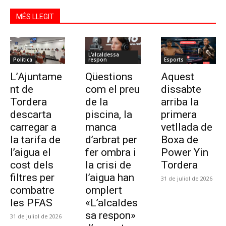
MÉS LLEGIT
L'alcaldessa
Política
respon
Esports
L’Ajuntame
Qüestions
Aquest
nt de
com el preu
dissabte
Tordera
de la
arriba la
descarta
piscina, la
primera
carregar a
manca
vetllada de
la tarifa de
d’arbrat per
Boxa de
l’aigua el
fer ombra i
Power Yin
cost dels
la crisi de
Tordera
filtres per
l’aigua han
31 de juliol de 2026
combatre
omplert
les PFAS
«L’alcaldes
sa respon»
31 de juliol de 2026