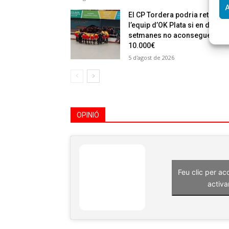
A
El CP Tordera podria retirar
l’equip d’OK Plata si en dues
setmanes no aconsegueixen
10.000€
5 d'agost de 2026
OPINIÓ
Feu clic per ac
activa