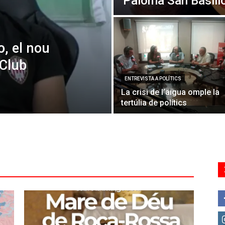
Paloma San Basili
o, el nou
 Club
ENTREVISTA A POLÍTICS
La crisi de l’aigua omple la
tertúlia de polítics