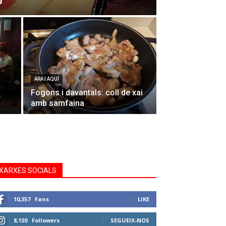
o
ARA I AQUÍ
Fogons i davantals: coll de xai
amb samfaina
XARXES SOCIALS
10,357
Fans
LIKE
8,130
Followers
SEGUEIX-NOS