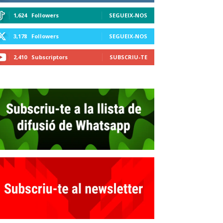
1,624
Followers
SEGUEIX-NOS
3,178
Followers
SEGUEIX-NOS
2,410
Subscriptors
SUBSCRIU-TE