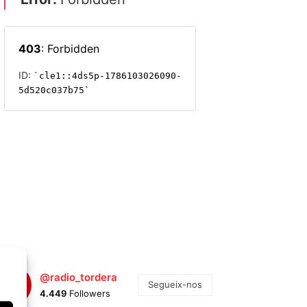
@radio_tordera
Segueix-nos
4.449
Followers