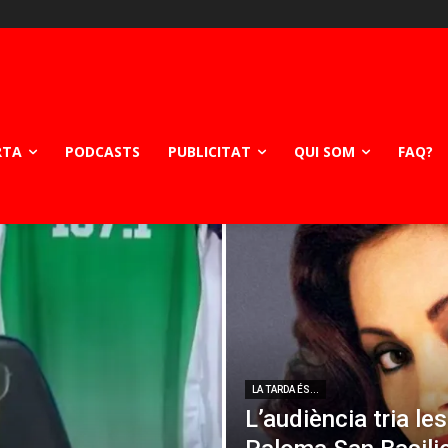
RTA
PODCASTS
PUBLICITAT
QUI SOM
FAQ?
LA TARDA ÉS...
L’audiència tria le