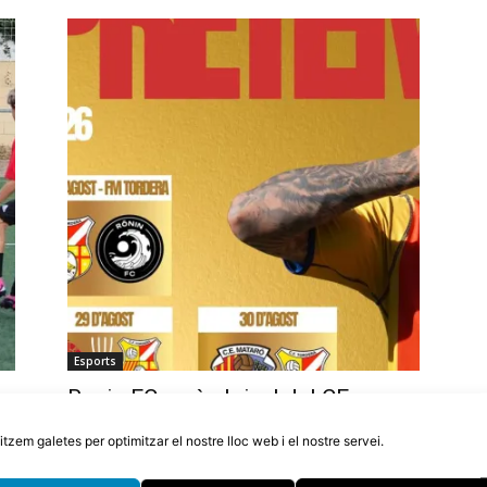
Esports
Ronin FC serà el rival del CF
Tordera en el partit de Festa Major
litzem galetes per optimitzar el nostre lloc web i el nostre servei.
6 d'agost de 2026