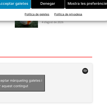
cceptar galetes
Denegar
Mostra les preferènci
El CF Tordera s’enfrontarà al CE
Bonmatí a la primera ronda de
Política de galetes
Política de privadesa
la Copa Catalunya
4 d'agost de 2026
ceptar màrqueting galetes i
r aquest contingut