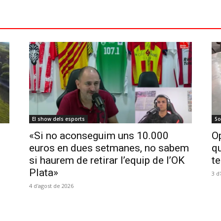
El show dels esports
So
«Si no aconseguim uns 10.000
Op
euros en dues setmanes, no sabem
qu
si haurem de retirar l’equip de l’OK
te
Plata»
3 d
4 d'agost de 2026