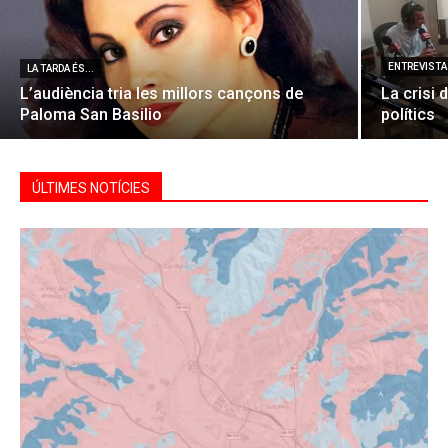
ENTREVISTA 
LA TARDA ÉS...
L’audiència tria les millors cançons de
La crisi 
Paloma San Basilio
polítics
ÚLTIMES NOTÍCIES