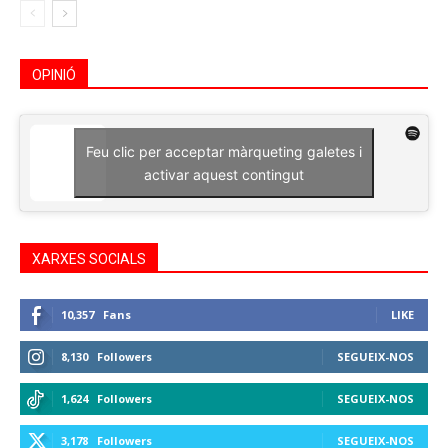
OPINIÓ
Feu clic per acceptar màrqueting galetes i
activar aquest contingut
XARXES SOCIALS
10,357
Fans
LIKE
8,130
Followers
SEGUEIX-NOS
1,624
Followers
SEGUEIX-NOS
3,178
Followers
SEGUEIX-NOS