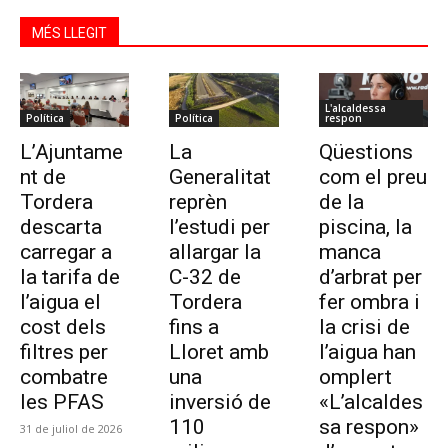
MÉS LLEGIT
L'alcaldessa
Política
Política
respon
L’Ajuntame
La
Qüestions
nt de
Generalitat
com el preu
Tordera
reprèn
de la
descarta
l’estudi per
piscina, la
carregar a
allargar la
manca
la tarifa de
C-32 de
d’arbrat per
l’aigua el
Tordera
fer ombra i
cost dels
fins a
la crisi de
filtres per
Lloret amb
l’aigua han
combatre
una
omplert
les PFAS
inversió de
«L’alcaldes
110
sa respon»
31 de juliol de 2026