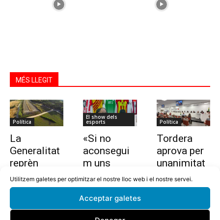
MÉS LLEGIT
El show dels
Política
esports
Política
La
«Si no
Tordera
Generalitat
aconsegui
aprova per
reprèn
m uns
unanimitat
l’estudi per
10.000
la nova
Utilitzem galetes per optimitzar el nostre lloc web i el nostre servei.
allargar la
euros en
ordenança i
Acceptar galetes
C-32 de
dues
l’establime
Tordera
setmanes,
nt del