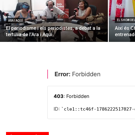
EL SHOW DE
ARA I AQUÍ
El periodisme i els periodistes, a debat a la
Així és C
tertúlia de l’Ara i Aquí
entrenado