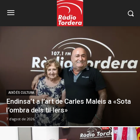
AIXÒ ÉS CULTURA
Endinsa’t a l’art de Carles Maleis a «Sota
l’ombra dels til·lers»
7 d'agost de 2026