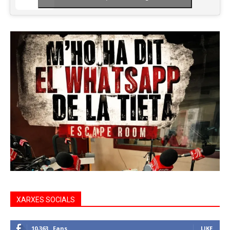
XARXES SOCIALS
10,363
Fans
LIKE