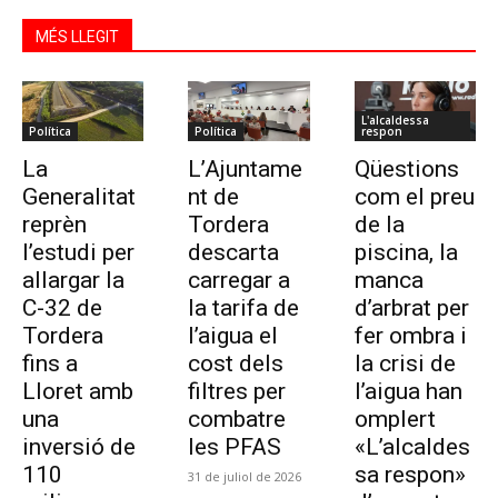
MÉS LLEGIT
L'alcaldessa
Política
Política
respon
La
L’Ajuntame
Qüestions
Generalitat
nt de
com el preu
reprèn
Tordera
de la
l’estudi per
descarta
piscina, la
allargar la
carregar a
manca
C-32 de
la tarifa de
d’arbrat per
Tordera
l’aigua el
fer ombra i
fins a
cost dels
la crisi de
Lloret amb
filtres per
l’aigua han
una
combatre
omplert
inversió de
les PFAS
«L’alcaldes
110
sa respon»
31 de juliol de 2026