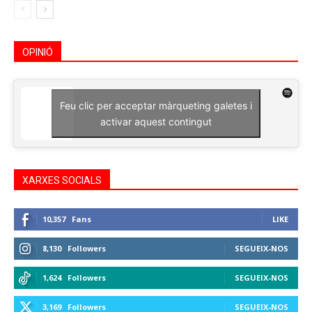
OPINIÓ
Feu clic per acceptar màrqueting galetes i
activar aquest contingut
XARXES SOCIALS
10,357
Fans
LIKE
8,130
Followers
SEGUEIX-NOS
1,624
Followers
SEGUEIX-NOS
3,169
Followers
SEGUEIX-NOS