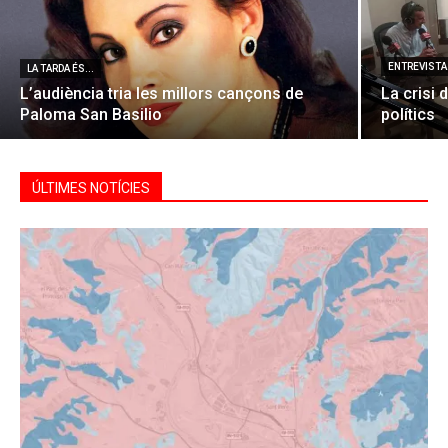
ENTREVISTA 
LA TARDA ÉS...
L’audiència tria les millors cançons de
La crisi 
Paloma San Basilio
polítics
ÚLTIMES NOTÍCIES