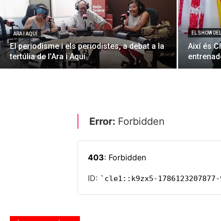
EL SHOW DE
ARA I AQUÍ
El periodisme i els periodistes, a debat a la
Així és C
tertúlia de l’Ara i Aquí
entrenado