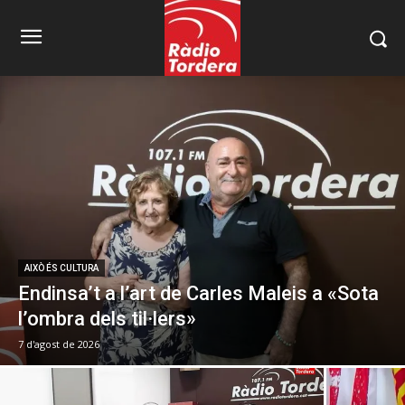
AIXÒ ÉS CULTURA
Endinsa’t a l’art de Carles Maleis a «Sota
l’ombra dels til·lers»
7 d'agost de 2026