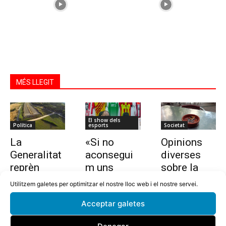
MÉS LLEGIT
El show dels
Política
esports
Societat
La
«Si no
Opinions
Generalitat
aconsegui
diverses
reprèn
m uns
sobre la
l’estudi per
10.000
nova llei
Utilitzem galetes per optimitzar el nostre lloc web i el nostre servei.
allargar la
euros en
que vol
Acceptar galetes
C-32 de
dues
prohibir
Tordera
setmanes,
fumar a les