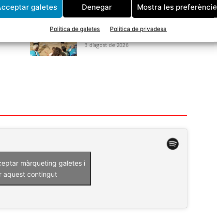
cceptar galetes
Denegar
Mostra les preferènci
CE
Avui arrenca una nova edició
e
del Torneig de Bitlles a la
Política de galetes
Política de privadesa
Fresca
3 d'agost de 2026
ceptar màrqueting galetes i
r aquest contingut