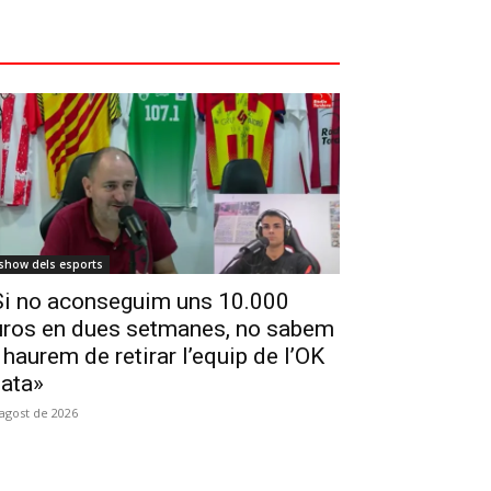
 show dels esports
Si no aconseguim uns 10.000
uros en dues setmanes, no sabem
 haurem de retirar l’equip de l’OK
lata»
'agost de 2026