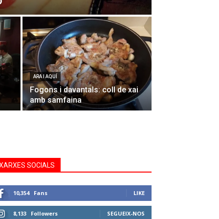
o
ARA I AQUÍ
Fogons i davantals: coll de xai
amb samfaina
XARXES SOCIALS
10,354
Fans
LIKE
8,133
Followers
SEGUEIX-NOS