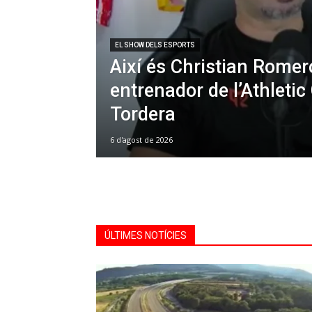
EL SHOW DELS ESPORTS
Així és Christian Romer
entrenador de l’Athletic
Tordera
6 d'agost de 2026
ÚLTIMES NOTÍCIES