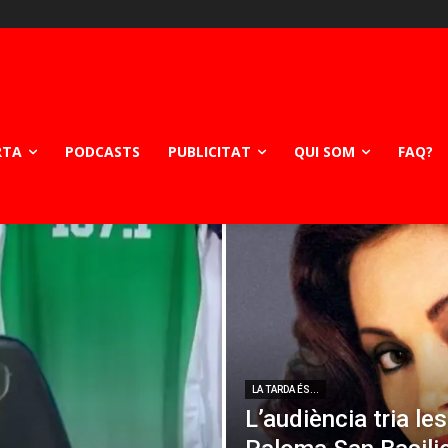
RTA
PODCASTS
PUBLICITAT
QUI SOM
FAQ?
LA TARDA ÉS...
L’audiència tria le