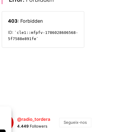
@radio_tordera
Segueix-nos
4.449
Followers