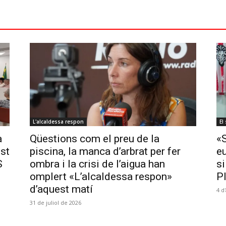
L'alcaldessa respon
El
a
Qüestions com el preu de la
«
ost
piscina, la manca d’arbrat per fer
e
S
ombra i la crisi de l’aigua han
si
omplert «L’alcaldessa respon»
P
d’aquest matí
4 d
31 de juliol de 2026