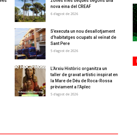
oves
zones més seques segons una
nova eina del CREAF
6 d'agost de 2026
S’executa un nou desallotjament
d’habitatges ocupats al veïnat de
Sant Pere
5 d'agost de 2026
L’Arxiu Històric organitza un
taller de gravat artístic inspirat en
la Mare de Déu de Roca-Rossa
prèviament a l’Aplec
5 d'agost de 2026