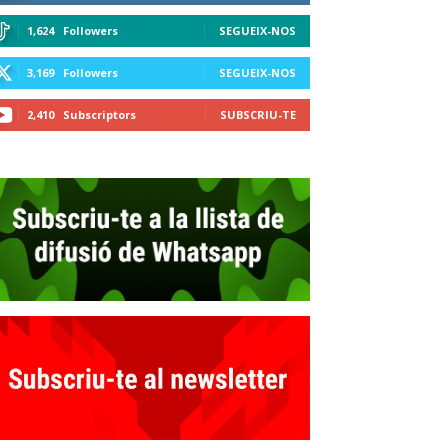
1,624
Followers
SEGUEIX-NOS
3,169
Followers
SEGUEIX-NOS
2,410
Subscriptors
SUBSCRIU-TE