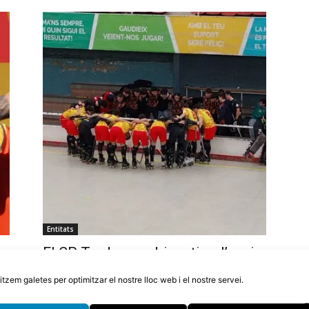
Entitats
El CP Tordera podria retirar l’equip
or
d’OK Plata si en dues setmanes no
litzem galetes per optimitzar el nostre lloc web i el nostre servei.
aconsegueixen 10.000€
5 d'agost de 2026