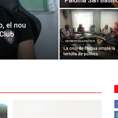
Paloma San Basili
o, el nou
 Club
ENTREVISTA A POLÍTICS
La crisi de l’aigua omple la
tertúlia de polítics