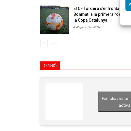
A
El CF Tordera s’enfrontarà al 
Bonmatí a la primera ronda d
la Copa Catalunya
4 d'agost de 2026
OPINIÓ
Feu clic per ac
activa