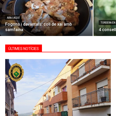
ARA I AQUÍ
TORDERA EN
Fogons i davantals: coll de xai amb
samfaina
4 consell
ÚLTIMES NOTÍCIES