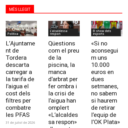
MÉS LLEGIT
L'alcaldessa
El show dels
Política
respon
esports
L’Ajuntame
Qüestions
«Si no
nt de
com el preu
aconsegui
Tordera
de la
m uns
descarta
piscina, la
10.000
carregar a
manca
euros en
la tarifa de
d’arbrat per
dues
l’aigua el
fer ombra i
setmanes,
cost dels
la crisi de
no sabem
filtres per
l’aigua han
si haurem
combatre
omplert
de retirar
les PFAS
«L’alcaldes
l’equip de
sa respon»
l’OK Plata»
31 de juliol de 2026