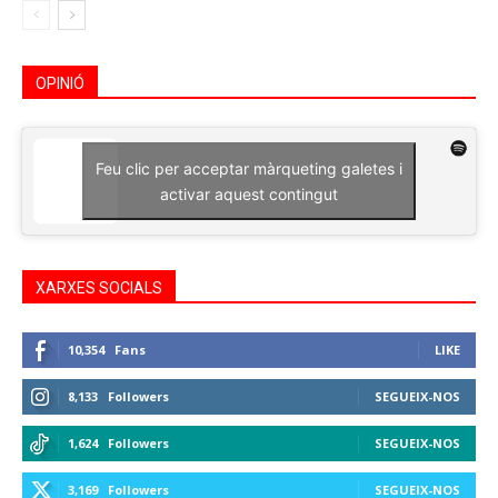
OPINIÓ
Feu clic per acceptar màrqueting galetes i
activar aquest contingut
XARXES SOCIALS
10,354
Fans
LIKE
8,133
Followers
SEGUEIX-NOS
1,624
Followers
SEGUEIX-NOS
3,169
Followers
SEGUEIX-NOS