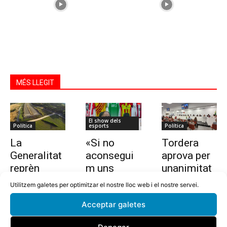
MÉS LLEGIT
El show dels
Política
esports
Política
La
«Si no
Tordera
Generalitat
aconsegui
aprova per
reprèn
m uns
unanimitat
l’estudi per
10.000
la nova
Utilitzem galetes per optimitzar el nostre lloc web i el nostre servei.
allargar la
euros en
ordenança i
Acceptar galetes
C-32 de
dues
l’establime
Tordera
setmanes,
nt del