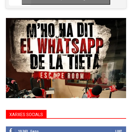
XARXES SOCIALS
10,363
Fans
LIKE