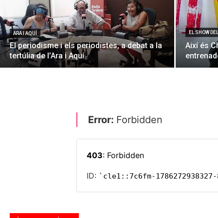
EL SHOW DE
ARA I AQUÍ
El periodisme i els periodistes, a debat a la
Així és C
tertúlia de l’Ara i Aquí
entrenado