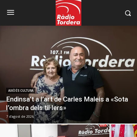
AIXÒ ÉS CULTURA
Endinsa’t a l’art de Carles Maleis a «Sota
l’ombra dels til·lers»
7 d'agost de 2026