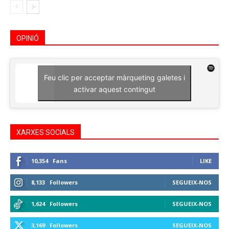
OPINIÓ
Feu clic per acceptar màrqueting galetes i
activar aquest contingut
XARXES SOCIALS
10,354
Fans
LIKE
8,133
Followers
SEGUEIX-NOS
1,624
Followers
SEGUEIX-NOS
3,169
Followers
SEGUEIX-NOS