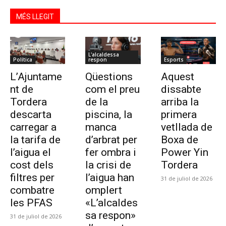
MÉS LLEGIT
L'alcaldessa
Política
respon
Esports
L’Ajuntame
Qüestions
Aquest
nt de
com el preu
dissabte
Tordera
de la
arriba la
descarta
piscina, la
primera
carregar a
manca
vetllada de
la tarifa de
d’arbrat per
Boxa de
l’aigua el
fer ombra i
Power Yin
cost dels
la crisi de
Tordera
filtres per
l’aigua han
31 de juliol de 2026
combatre
omplert
les PFAS
«L’alcaldes
sa respon»
31 de juliol de 2026