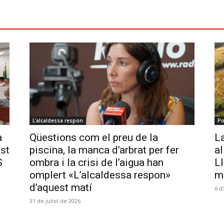
L'alcaldessa respon
Po
a
Qüestions com el preu de la
La
ost
piscina, la manca d’arbrat per fer
al
S
ombra i la crisi de l’aigua han
Ll
omplert «L’alcaldessa respon»
m
d’aquest matí
6 d
31 de juliol de 2026