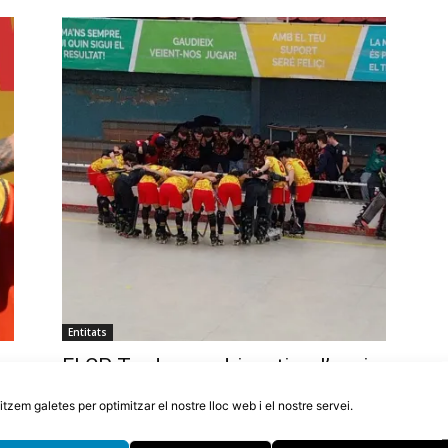
Entitats
El CP Tordera podria retirar l’equip
or
d’OK Plata si en dues setmanes no
litzem galetes per optimitzar el nostre lloc web i el nostre servei.
aconsegueixen 10.000€
5 d'agost de 2026