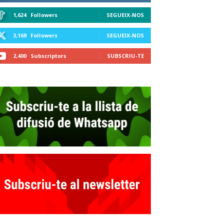
1,624
Followers
SEGUEIX-NOS
3,169
Followers
SEGUEIX-NOS
2,400
Subscriptors
SUBSCRIU-TE