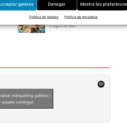
cceptar galetes
Denegar
Mostra les preferènci
CE
Avui arrenca una nova edició
e
del Torneig de Bitlles a la
Política de galetes
Política de privadesa
Fresca
3 d'agost de 2026
ceptar màrqueting galetes i
r aquest contingut