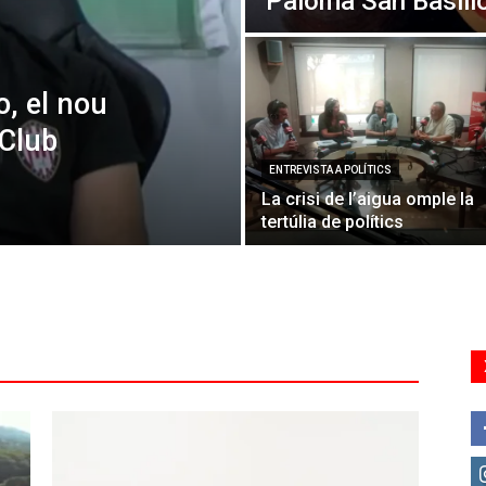
Paloma San Basili
o, el nou
 Club
ENTREVISTA A POLÍTICS
La crisi de l’aigua omple la
tertúlia de polítics