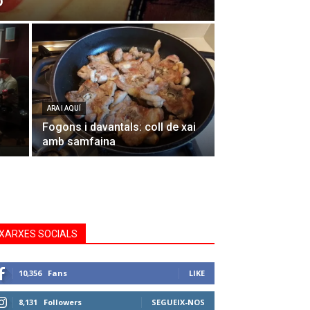
o
ARA I AQUÍ
Fogons i davantals: coll de xai
amb samfaina
XARXES SOCIALS
10,356
Fans
LIKE
8,131
Followers
SEGUEIX-NOS