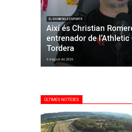
EL SHOW DELS ESPORTS
Així és Christian Romer
entrenador de l’Athletic
Tordera
6 d'agost de 2026
ÚLTIMES NOTÍCIES