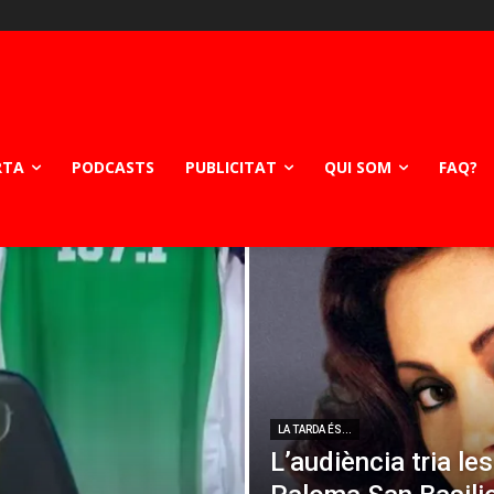
RTA
PODCASTS
PUBLICITAT
QUI SOM
FAQ?
LA TARDA ÉS...
L’audiència tria le