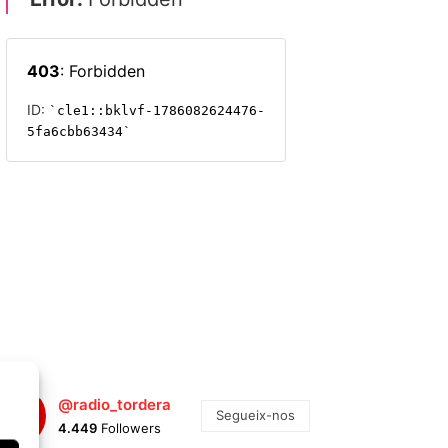
@radio_tordera
Segueix-nos
4.449
Followers