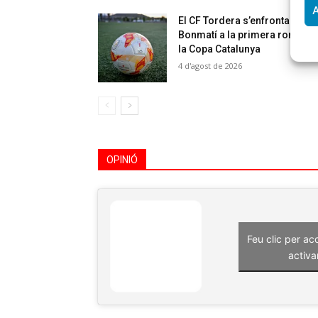
A
El CF Tordera s’enfrontarà al 
Bonmatí a la primera ronda d
la Copa Catalunya
4 d'agost de 2026
OPINIÓ
Feu clic per ac
activa