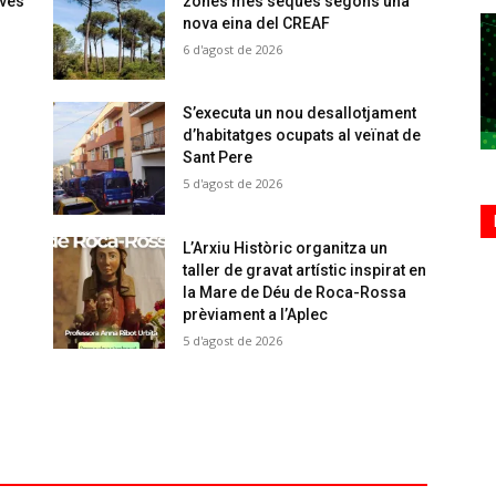
oves
zones més seques segons una
nova eina del CREAF
6 d'agost de 2026
S’executa un nou desallotjament
d’habitatges ocupats al veïnat de
Sant Pere
5 d'agost de 2026
L’Arxiu Històric organitza un
taller de gravat artístic inspirat en
la Mare de Déu de Roca-Rossa
prèviament a l’Aplec
5 d'agost de 2026