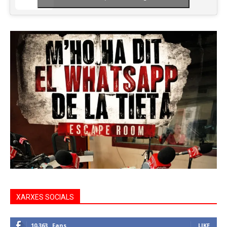
XARXES SOCIALS
10,363
Fans
LIKE