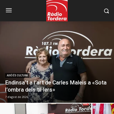
AIXÒ ÉS CULTURA
Endinsa’t a l’art de Carles Maleis a «Sota
l’ombra dels til·lers»
7 d'agost de 2026