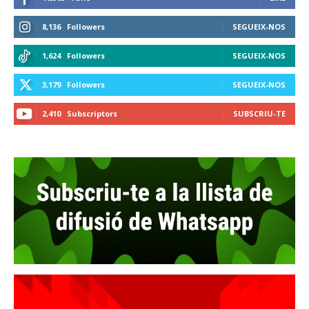
8,136
Followers
SEGUEIX-NOS
1,624
Followers
SEGUEIX-NOS
3,179
Followers
SEGUEIX-NOS
2,410
Subscriptors
SUBSCRIU-TE