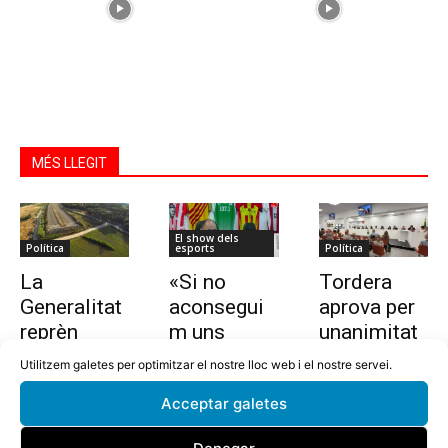
MÉS LLEGIT
El show dels
Política
esports
Política
La
«Si no
Tordera
Generalitat
aconsegui
aprova per
reprèn
m uns
unanimitat
l’estudi per
10.000
la nova
Utilitzem galetes per optimitzar el nostre lloc web i el nostre servei.
allargar la
euros en
ordenança i
Acceptar galetes
C-32 de
dues
l’establime
Tordera
setmanes,
nt del