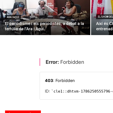
EL SHOW DE
ARA I AQUÍ
El periodisme i els periodistes, a debat a la
Així és C
tertúlia de l’Ara i Aquí
entrenado