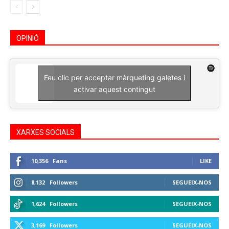
OPINIÓ
Feu clic per acceptar màrqueting galetes i
activar aquest contingut
XARXES SOCIALS
10,356
Fans
LIKE
8,132
Followers
SEGUEIX-NOS
1,624
Followers
SEGUEIX-NOS
3,169
Followers
SEGUEIX-NOS