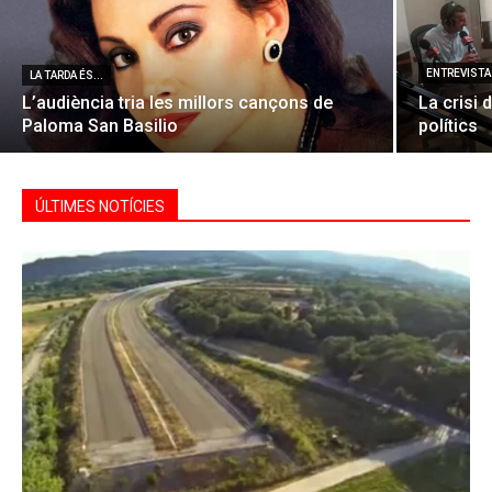
ENTREVISTA 
LA TARDA ÉS...
L’audiència tria les millors cançons de
La crisi 
Paloma San Basilio
polítics
ÚLTIMES NOTÍCIES