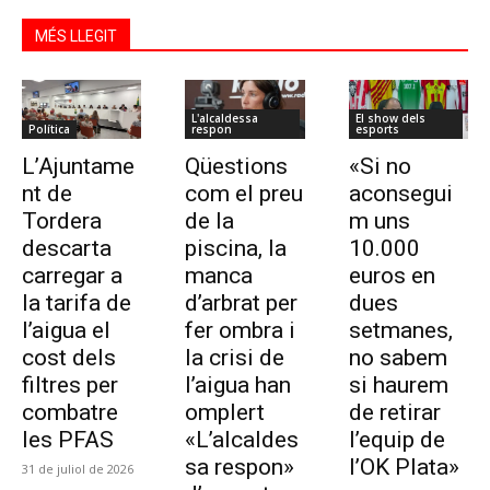
MÉS LLEGIT
L'alcaldessa
El show dels
Política
respon
esports
L’Ajuntame
Qüestions
«Si no
nt de
com el preu
aconsegui
Tordera
de la
m uns
descarta
piscina, la
10.000
carregar a
manca
euros en
la tarifa de
d’arbrat per
dues
l’aigua el
fer ombra i
setmanes,
cost dels
la crisi de
no sabem
filtres per
l’aigua han
si haurem
combatre
omplert
de retirar
les PFAS
«L’alcaldes
l’equip de
sa respon»
l’OK Plata»
31 de juliol de 2026