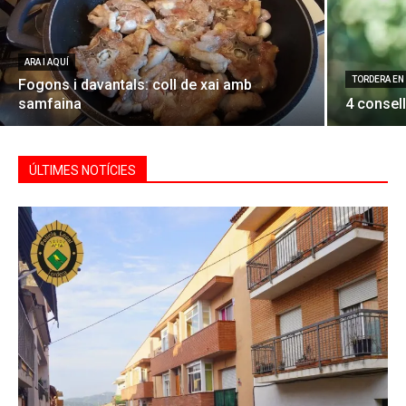
ARA I AQUÍ
TORDERA EN
Fogons i davantals: coll de xai amb
samfaina
4 consell
ÚLTIMES NOTÍCIES