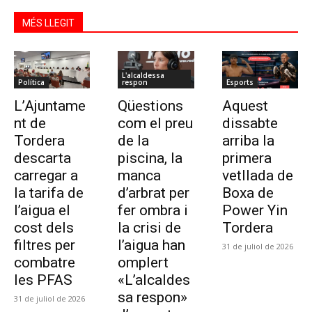
MÉS LLEGIT
L'alcaldessa
Política
respon
Esports
L’Ajuntame
Qüestions
Aquest
nt de
com el preu
dissabte
Tordera
de la
arriba la
descarta
piscina, la
primera
carregar a
manca
vetllada de
la tarifa de
d’arbrat per
Boxa de
l’aigua el
fer ombra i
Power Yin
cost dels
la crisi de
Tordera
filtres per
l’aigua han
31 de juliol de 2026
combatre
omplert
les PFAS
«L’alcaldes
sa respon»
31 de juliol de 2026