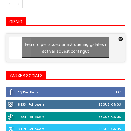
OPINIÓ
Feu clic per acceptar màrqueting galetes i
activar aquest contingut
XARXES SOCIALS
10,354
Fans
LIKE
8,133
Followers
SEGUEIX-NOS
1,624
Followers
SEGUEIX-NOS
3,169
Followers
SEGUEIX-NOS