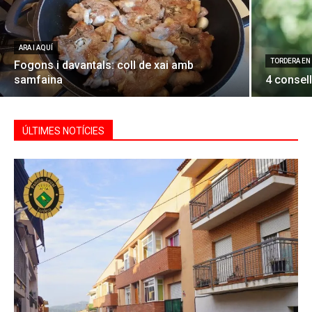
ARA I AQUÍ
TORDERA EN
Fogons i davantals: coll de xai amb
samfaina
4 consell
ÚLTIMES NOTÍCIES