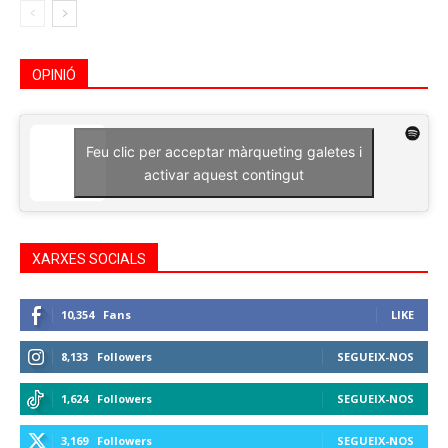
OPINIÓ
Feu clic per acceptar màrqueting galetes i
activar aquest contingut
XARXES SOCIALS
10,354
Fans
LIKE
8,133
Followers
SEGUEIX-NOS
1,624
Followers
SEGUEIX-NOS
3,169
Followers
SEGUEIX-NOS