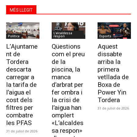
MÉS LLEGIT
L'alcaldessa
Política
respon
Esports
L’Ajuntame
Qüestions
Aquest
nt de
com el preu
dissabte
Tordera
de la
arriba la
descarta
piscina, la
primera
carregar a
manca
vetllada de
la tarifa de
d’arbrat per
Boxa de
l’aigua el
fer ombra i
Power Yin
cost dels
la crisi de
Tordera
filtres per
l’aigua han
31 de juliol de 2026
combatre
omplert
les PFAS
«L’alcaldes
sa respon»
31 de juliol de 2026