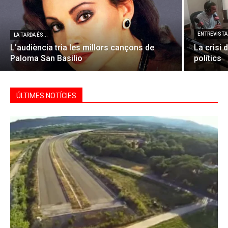
ENTREVISTA 
LA TARDA ÉS...
L’audiència tria les millors cançons de
La crisi 
Paloma San Basilio
polítics
ÚLTIMES NOTÍCIES