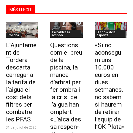
MÉS LLEGIT
L'alcaldessa
El show dels
Política
respon
esports
L’Ajuntame
Qüestions
«Si no
nt de
com el preu
aconsegui
Tordera
de la
m uns
descarta
piscina, la
10.000
carregar a
manca
euros en
la tarifa de
d’arbrat per
dues
l’aigua el
fer ombra i
setmanes,
cost dels
la crisi de
no sabem
filtres per
l’aigua han
si haurem
combatre
omplert
de retirar
les PFAS
«L’alcaldes
l’equip de
sa respon»
l’OK Plata»
31 de juliol de 2026