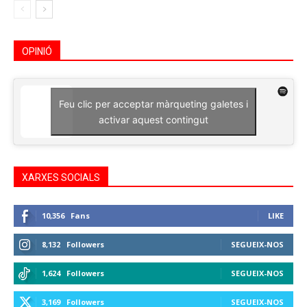
OPINIÓ
Feu clic per acceptar màrqueting galetes i
activar aquest contingut
XARXES SOCIALS
10,356
Fans
LIKE
8,132
Followers
SEGUEIX-NOS
1,624
Followers
SEGUEIX-NOS
3,169
Followers
SEGUEIX-NOS