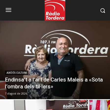
AIXÒ ÉS CULTURA
Endinsa’t a l’art de Carles Maleis a «Sota
l’ombra dels til·lers»
7 d'agost de 2026