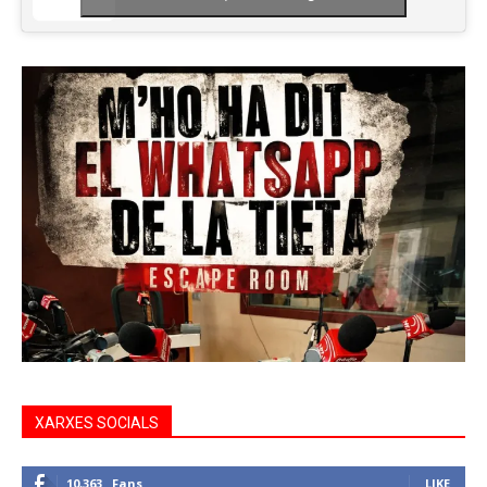
XARXES SOCIALS
10,363
Fans
LIKE