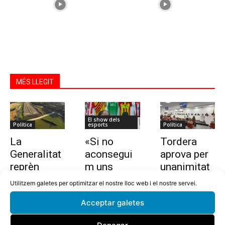
MÉS LLEGIT
El show dels
Política
esports
Política
La
«Si no
Tordera
Generalitat
aconsegui
aprova per
reprèn
m uns
unanimitat
l’estudi per
10.000
la nova
Utilitzem galetes per optimitzar el nostre lloc web i el nostre servei.
allargar la
euros en
ordenança i
Acceptar galetes
C-32 de
dues
l’establime
Tordera
setmanes,
nt del