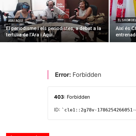
EL SHOW DE
ARA I AQUÍ
El periodisme i els periodistes, a debat a la
Així és C
tertúlia de l’Ara i Aquí
entrenado