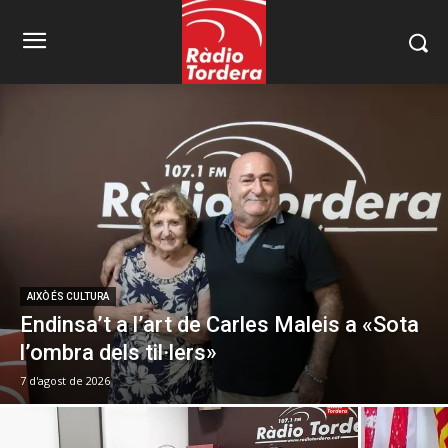
AIXÒ ÉS CULTURA
Endinsa’t a l’art de Carles Maleis a «Sota
l’ombra dels til·lers»
7 d'agost de 2026