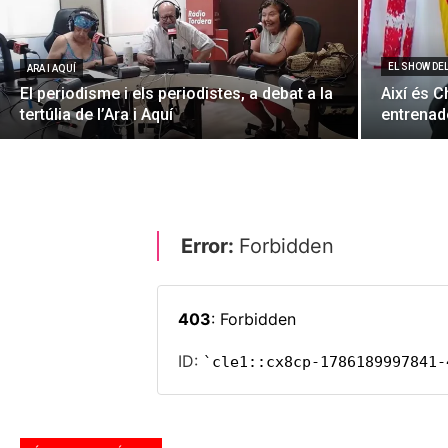
EL SHOW DE
ARA I AQUÍ
El periodisme i els periodistes, a debat a la
Així és C
tertúlia de l’Ara i Aquí
entrenado