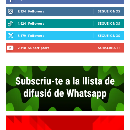
8,134
Followers
SEGUEIX-NOS
1,624
Followers
SEGUEIX-NOS
3,179
Followers
SEGUEIX-NOS
2,410
Subscriptors
SUBSCRIU-TE