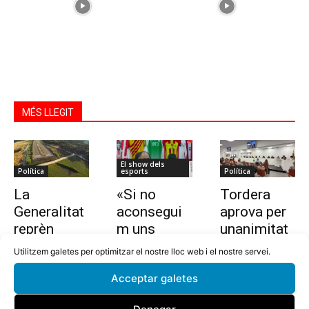
MÉS LLEGIT
El show dels
Política
esports
Política
La
«Si no
Tordera
Generalitat
aconsegui
aprova per
reprèn
m uns
unanimitat
l’estudi per
10.000
la nova
Utilitzem galetes per optimitzar el nostre lloc web i el nostre servei.
allargar la
euros en
ordenança i
Acceptar galetes
C-32 de
dues
l’establime
Tordera
setmanes,
nt del