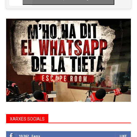
XARXES SOCIALS
10,362
Fans
LIKE