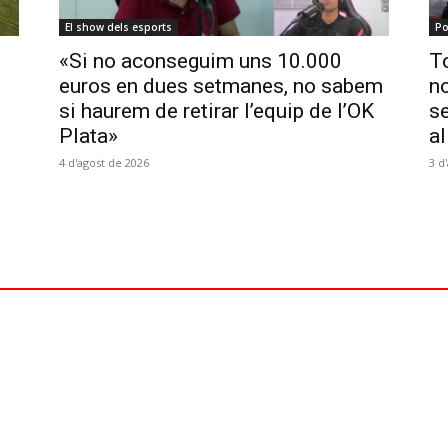
El show dels esports
Po
«Si no aconseguim uns 10.000
To
euros en dues setmanes, no sabem
no
si haurem de retirar l’equip de l’OK
se
Plata»
al
4 d'agost de 2026
3 d