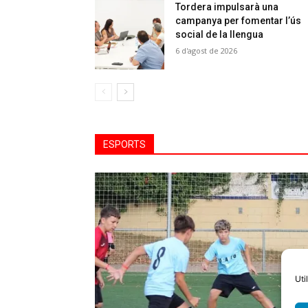
Tordera impulsarà una
campanya per fomentar l’ús
social de la llengua
6 d'agost de 2026
ESPORTS
Uti