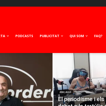
RTA
PODCASTS
PUBLICITAT
QUI SOM
FAQ?
ARA I AQUÍ
El periodisme i els