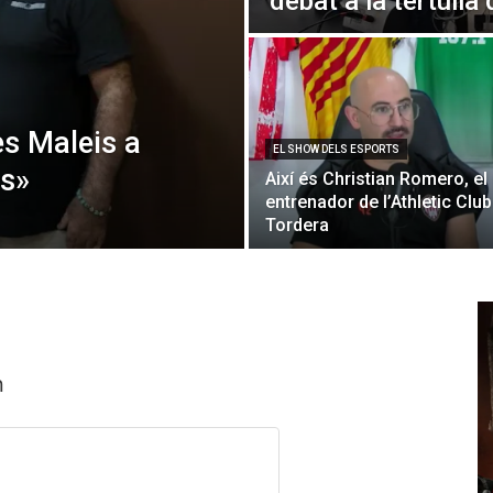
debat a la tertúlia 
les Maleis a
EL SHOW DELS ESPORTS
rs»
Així és Christian Romero, el
entrenador de l’Athletic Club
Tordera