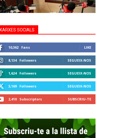
XARXES SOCIALS
10,362
Fans
LIKE
8,134
Followers
SEGUEIX-NOS
1,624
Followers
SEGUEIX-NOS
3,169
Followers
SEGUEIX-NOS
2,410
Subscriptors
SUBSCRIU-TE