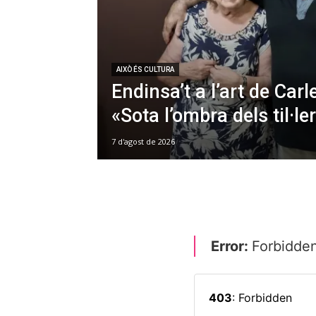
AIXÒ ÉS CULTURA
Endinsa’t a l’art de Car
«Sota l’ombra dels til·le
7 d'agost de 2026