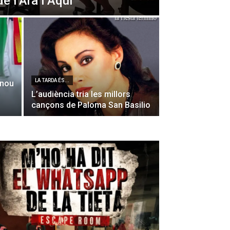
de l’Ara i Aquí
LA TARDA ÉS...
 nou
L’audiència tria les millors
cançons de Paloma San Basilio