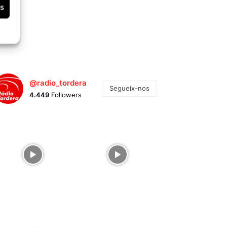
es
@radio_tordera
Segueix-nos
4.449
Followers