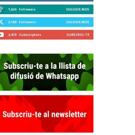
1,624
Followers
SEGUEIX-NOS
3,169
Followers
SEGUEIX-NOS
2,410
Subscriptors
SUBSCRIU-TE