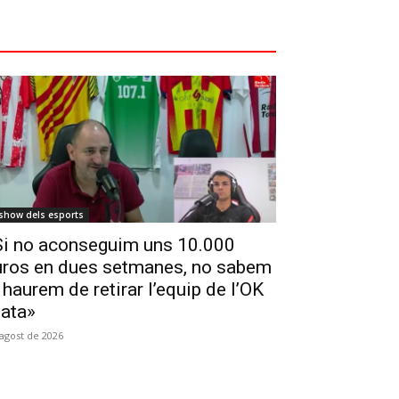
 show dels esports
Si no aconseguim uns 10.000
uros en dues setmanes, no sabem
 haurem de retirar l’equip de l’OK
lata»
'agost de 2026