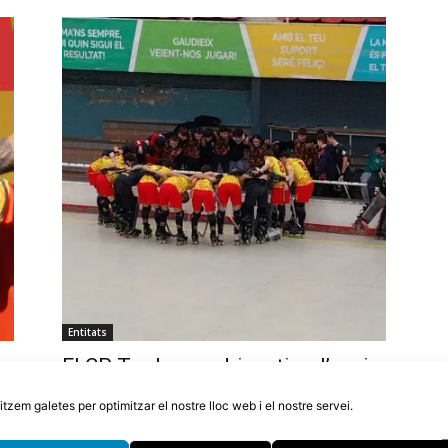
Entitats
El CP Tordera podria retirar l’equip
or
d’OK Plata si en dues setmanes no
litzem galetes per optimitzar el nostre lloc web i el nostre servei.
aconsegueixen 10.000€
5 d'agost de 2026