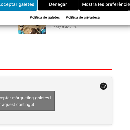
cceptar galetes
Denegar
Mostra les preferènci
CE
Avui arrenca una nova edició
e
del Torneig de Bitlles a la
Política de galetes
Política de privadesa
Fresca
3 d'agost de 2026
ceptar màrqueting galetes i
r aquest contingut