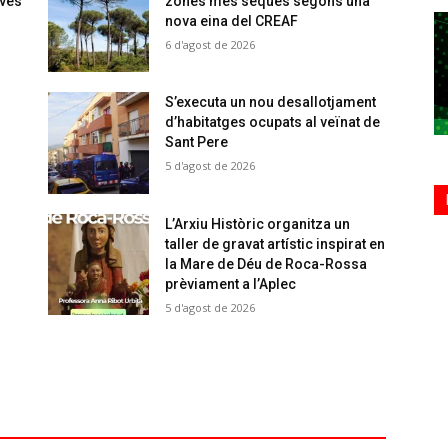
oves
zones més seques segons una
nova eina del CREAF
6 d'agost de 2026
S’executa un nou desallotjament
d’habitatges ocupats al veïnat de
Sant Pere
5 d'agost de 2026
L’Arxiu Històric organitza un
taller de gravat artístic inspirat en
la Mare de Déu de Roca-Rossa
prèviament a l’Aplec
5 d'agost de 2026