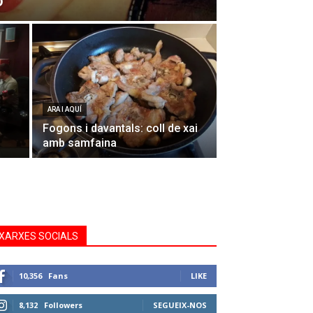
o
ARA I AQUÍ
Fogons i davantals: coll de xai
amb samfaina
XARXES SOCIALS
10,356
Fans
LIKE
8,132
Followers
SEGUEIX-NOS