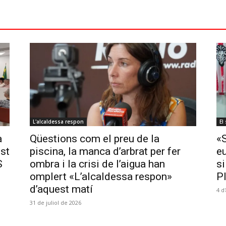
L'alcaldessa respon
El
a
Qüestions com el preu de la
«
ost
piscina, la manca d’arbrat per fer
e
S
ombra i la crisi de l’aigua han
si
omplert «L’alcaldessa respon»
P
d’aquest matí
4 d
31 de juliol de 2026