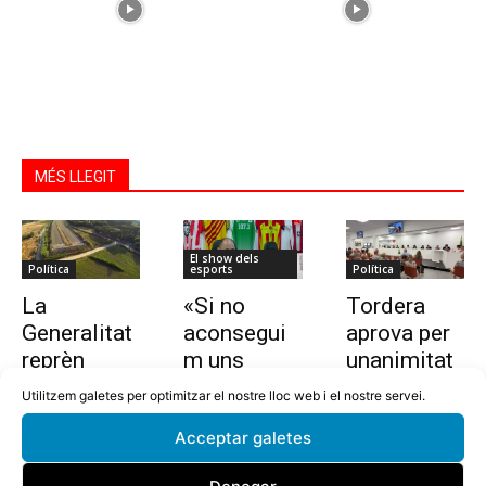
MÉS LLEGIT
El show dels
Política
esports
Política
La
«Si no
Tordera
Generalitat
aconsegui
aprova per
reprèn
m uns
unanimitat
l’estudi per
10.000
la nova
Utilitzem galetes per optimitzar el nostre lloc web i el nostre servei.
allargar la
euros en
ordenança i
Acceptar galetes
C-32 de
dues
l’establime
Tordera
setmanes,
nt del