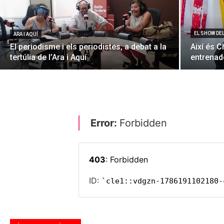
EL SHOW DE
ARA I AQUÍ
El periodisme i els periodistes, a debat a la
Així és C
tertúlia de l’Ara i Aquí
entrenado