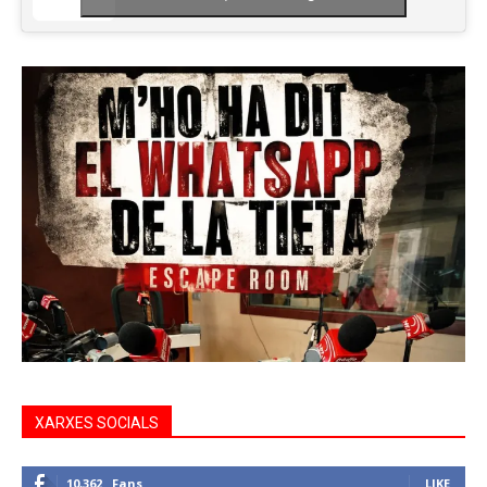
XARXES SOCIALS
10,362
Fans
LIKE