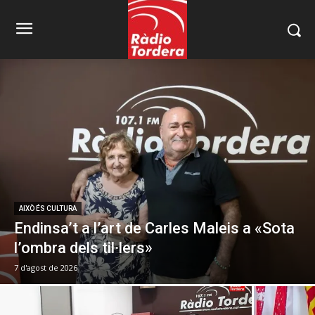
AIXÒ ÉS CULTURA
Endinsa’t a l’art de Carles Maleis a «Sota
l’ombra dels til·lers»
7 d'agost de 2026