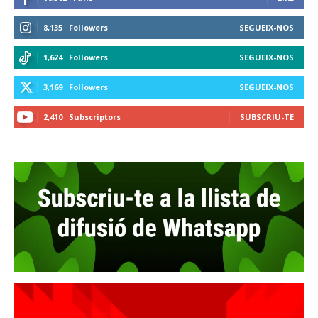
8,135
Followers
SEGUEIX-NOS
1,624
Followers
SEGUEIX-NOS
3,169
Followers
SEGUEIX-NOS
2,410
Subscriptors
SUBSCRIU-TE