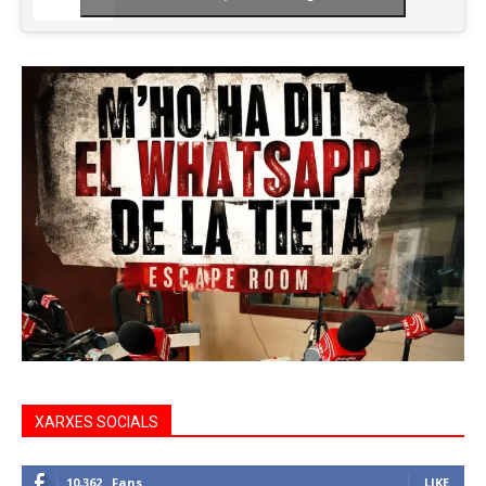
XARXES SOCIALS
10,362
Fans
LIKE