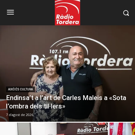
AIXÒ ÉS CULTURA
Endinsa’t a l’art de Carles Maleis a «Sota
l’ombra dels til·lers»
7 d'agost de 2026