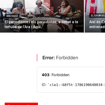
EL SHOW DE
ARA I AQUÍ
El periodisme i els periodistes, a debat a la
Així és C
tertúlia de l’Ara i Aquí
entrenado