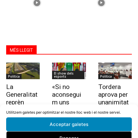
MÉS LLEGIT
El show dels
Política
esports
Política
La
«Si no
Tordera
Generalitat
aconsegui
aprova per
reprèn
m uns
unanimitat
l’estudi per
10.000
la nova
Utilitzem galetes per optimitzar el nostre lloc web i el nostre servei.
allargar la
euros en
ordenança i
Acceptar galetes
C-32 de
dues
l’establime
Tordera
setmanes,
nt del