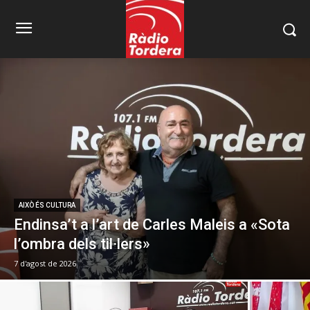
AIXÒ ÉS CULTURA
Endinsa’t a l’art de Carles Maleis a «Sota
l’ombra dels til·lers»
7 d'agost de 2026