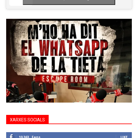
XARXES SOCIALS
10,363
Fans
LIKE