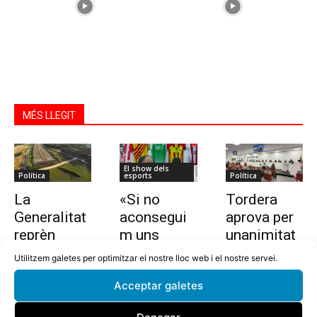
MÉS LLEGIT
El show dels
Política
esports
Política
La
«Si no
Tordera
Generalitat
aconsegui
aprova per
reprèn
m uns
unanimitat
l’estudi per
10.000
la nova
Utilitzem galetes per optimitzar el nostre lloc web i el nostre servei.
allargar la
euros en
ordenança i
Acceptar galetes
C-32 de
dues
l’establime
Tordera
setmanes,
nt del