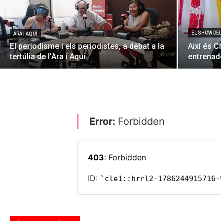
EL SHOW DE
ARA I AQUÍ
El periodisme i els periodistes, a debat a la
Així és C
tertúlia de l’Ara i Aquí
entrenado