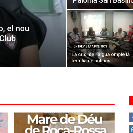
Paloma San Basili
o, el nou
 Club
ENTREVISTA A POLÍTICS
La crisi de l’aigua omple la
tertúlia de polítics