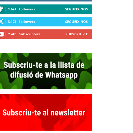
1,624
Followers
SEGUEIX-NOS
3,178
Followers
SEGUEIX-NOS
2,410
Subscriptors
SUBSCRIU-TE