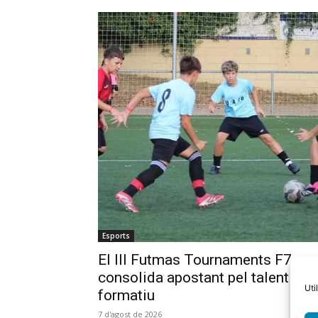
Esports
El III Futmas Tournaments F7 es
consolida apostant pel talent
Uti
formatiu
7 d'agost de 2026