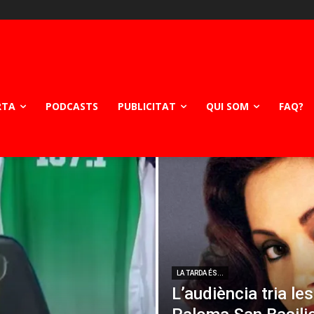
RTA
PODCASTS
PUBLICITAT
QUI SOM
FAQ?
LA TARDA ÉS...
L’audiència tria le