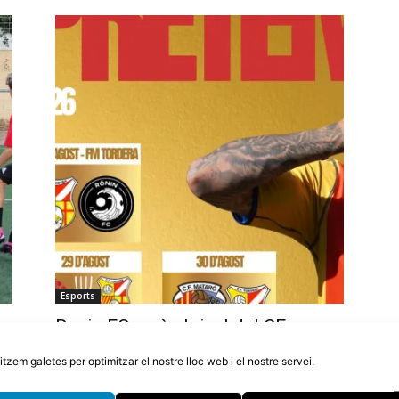
Esports
Ronin FC serà el rival del CF
Tordera en el partit de Festa Major
litzem galetes per optimitzar el nostre lloc web i el nostre servei.
6 d'agost de 2026