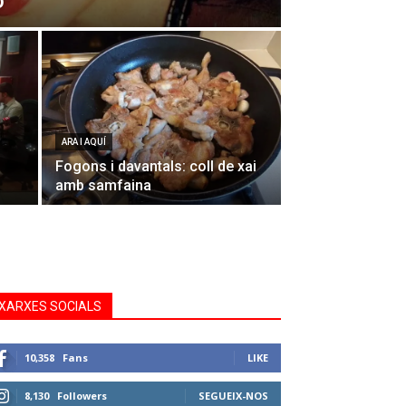
o
ARA I AQUÍ
Fogons i davantals: coll de xai
amb samfaina
XARXES SOCIALS
10,358
Fans
LIKE
8,130
Followers
SEGUEIX-NOS