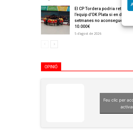
A
El CP Tordera podria retirar
l’equip d’OK Plata si en dues
setmanes no aconsegueixen
10.000€
5 d'agost de 2026
OPINIÓ
Feu clic per ac
activa