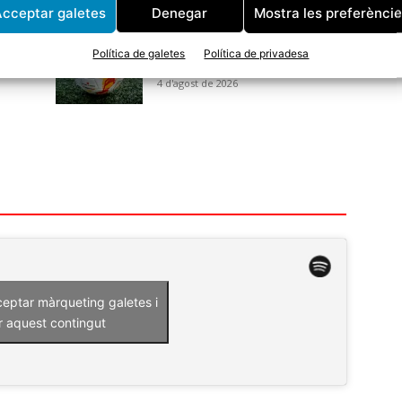
cceptar galetes
Denegar
Mostra les preferènci
El CF Tordera s’enfrontarà al CE
Bonmatí a la primera ronda de
Política de galetes
Política de privadesa
la Copa Catalunya
4 d'agost de 2026
ceptar màrqueting galetes i
r aquest contingut