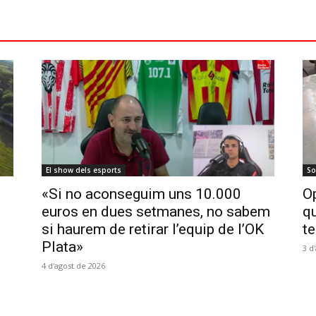
El show dels esports
So
«Si no aconseguim uns 10.000
Op
euros en dues setmanes, no sabem
qu
si haurem de retirar l’equip de l’OK
te
Plata»
3 d
4 d'agost de 2026